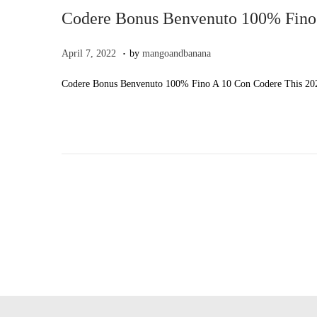
r
Codere Bonus Benvenuto 100% Fino
2
5
.
Posted on
S
April 7, 2022
by
mangoandbanana
,
e
Codere Bonus Benvenuto 100% Fino A 10 Con Codere This 2
2
p
0
t
2
e
3
m
b
e
r
2
5
,
2
0