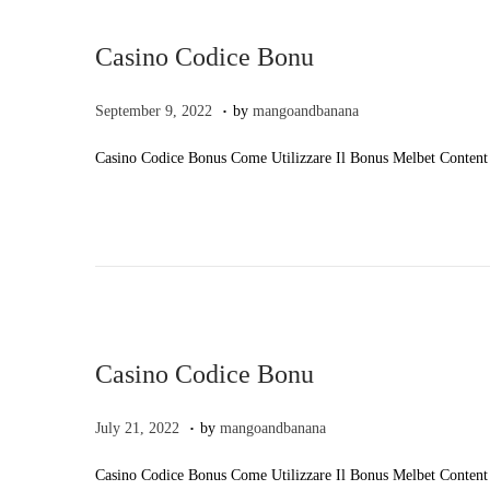
e
i
r
Casino Codice Bonu
o
2
n
5
.
Posted on
S
September 9, 2022
by
mangoandbanana
,
e
Casino Codice Bonus Come Utilizzare Il Bonus Melbet Content 
2
p
0
t
2
e
3
m
b
e
r
Casino Codice Bonu
2
5
.
Posted on
S
July 21, 2022
by
mangoandbanana
,
e
Casino Codice Bonus Come Utilizzare Il Bonus Melbet Content 
2
p