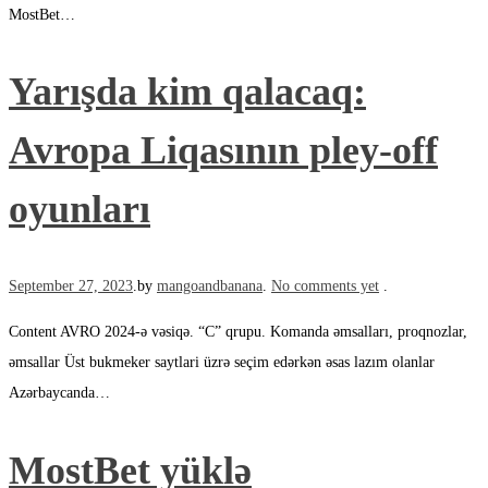
MostBet…
Yarışda kim qalacaq:
Avropa Liqasının pley-off
oyunları
Posted on
September 27, 2023
.
by
mangoandbanana
.
No comments yet
.
Content AVRO 2024-ə vəsiqə. “C” qrupu. Komanda əmsalları, proqnozlar,
əmsallar Üst bukmeker saytlari üzrə seçim edərkən əsas lazım olanlar
Azərbaycanda…
MostBet yüklə