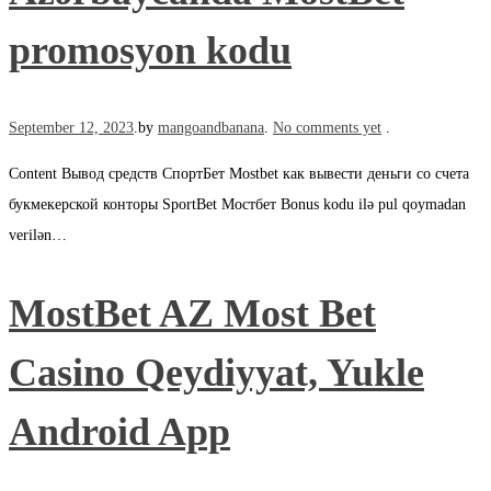
promosyon kodu
Posted on
September 12, 2023
.
by
mangoandbanana
.
No comments yet
.
Content Вывод средств СпортБет Mostbet как вывести деньги со счета
букмекерской конторы SportBet Мостбет Bonus kodu ilə pul qoymadan
verilən…
MostBet AZ Most Bet
Casino Qeydiyyat, Yukle
Android App