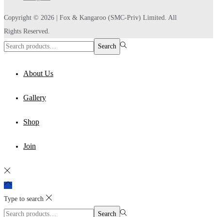
Copyright © 2026 |
Fox & Kangaroo
(SMC-Priv) Limited. All
Rights Reserved.
Search
Search
for:>
About Us
Gallery
Shop
Join
Type to search
Search
Search