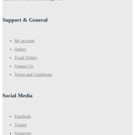
Support & General
My account
Orders
Track Orders
Contact Us
Terms and Conditions
Social Media
Facebook
Twitter
Instagram