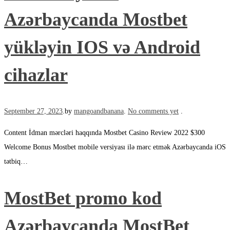
Azərbaycanda Mostbet
yükləyin IOS və Android
cihazlar
Posted on
September 27, 2023
.
by
mangoandbanana
.
No comments yet
.
Content İdman mərcləri haqqında Mostbet Casino Review 2022 $300
Welcome Bonus Mostbet mobile versiyası ilə mərc etmək Azərbaycanda iOS
tətbiq…
MostBet promo kod
Azərbaycanda MostBet