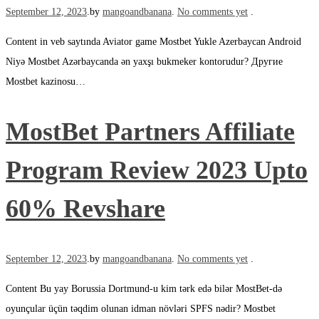
Posted on
September 12, 2023
.
by
mangoandbanana
.
No comments yet
.
Content in veb saytında Aviator game Mostbet Yukle Azerbaycan Android
Niyə Mostbet Azərbaycanda ən yaxşı bukmeker kontorudur? Другие
Mostbet kazinosu…
MostBet Partners Affiliate
Program Review 2023 Upto
60% Revshare
Posted on
September 12, 2023
.
by
mangoandbanana
.
No comments yet
.
Content Bu yay Borussia Dortmund-u kim tərk edə bilər MostBet-də
oyunçular üçün təqdim olunan idman növləri SPFS nədir? Mostbet