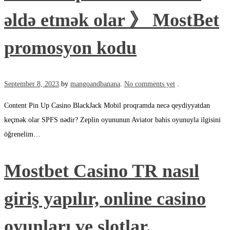
əldə etmək olar 》 MostBet
promosyon kodu
Posted on
September 8, 2023
.
by
mangoandbanana
.
No comments yet
.
Content Pin Up Casino BlackJack Mobil proqramda necə qeydiyyatdan
keçmək olar SPFS nədir? Zeplin oyununun Aviator bahis oyunuyla ilgisini
öğrenelim…
Mostbet Casino TR nasıl
giriş yapılır, online casino
oyunları ve slotlar,