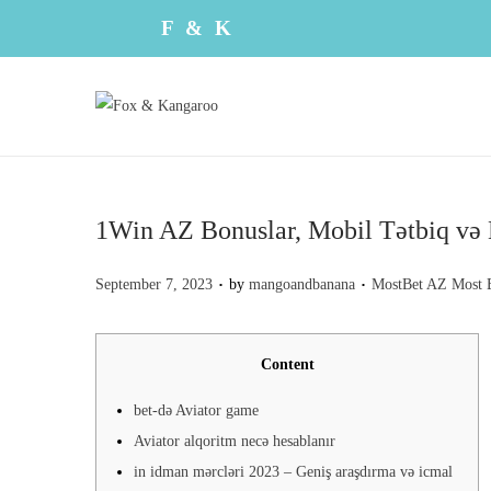
F & K
S
S
k
k
i
i
p
p
1Win AZ Bonuslar, Mobil Tətbiq və 
t
t
o
o
.
.
Posted on
Posted in
September 7, 2023
by
mangoandbanana
MostBet AZ Most B
n
c
a
o
Content
v
n
i
t
bet-də Aviator game
g
e
Aviator alqoritm necə hesablanır
a
n
in idman mərcləri 2023 – Geniş araşdırma və icmal
t
t