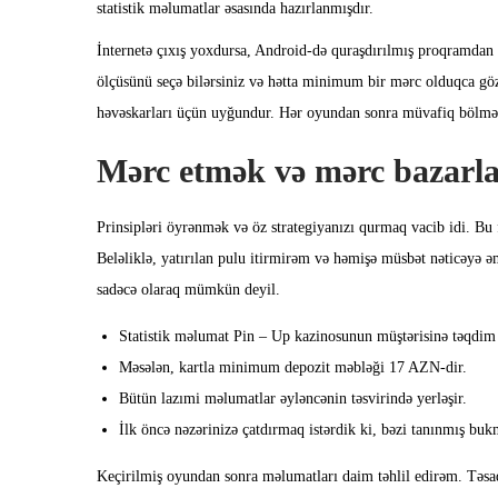
statistik məlumatlar əsasında hazırlanmışdır.
İnternetə çıxış yoxdursa, Android-də quraşdırılmış proqramdan i
ölçüsünü seçə bilərsiniz və hətta minimum bir mərc olduqca gözəl
həvəskarları üçün uyğundur. Hər oyundan sonra müvafiq bölmə
Mərc etmək və mərc bazarla
Prinsipləri öyrənmək və öz strategiyanızı qurmaq vacib idi. Bu
Beləliklə, yatırılan pulu itirmirəm və həmişə müsbət nəticəyə ə
sadəcə olaraq mümkün deyil.
Statistik məlumat Pin – Up kazinosunun müştərisinə təqdim
Məsələn, kartla minimum depozit məbləği 17 AZN-dir.
Bütün lazımi məlumatlar əyləncənin təsvirində yerləşir.
İlk öncə nəzərinizə çatdırmaq istərdik ki, bəzi tanınmış bu
Keçirilmiş oyundan sonra məlumatları daim təhlil edirəm. Təsa