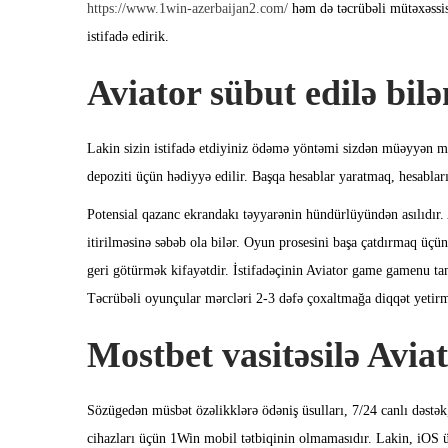
https://www.1win-azerbaijan2.com/
həm də təcrübəli mütəxəssis
istifadə edirik.
Aviator sübut edilə bil
Lakin sizin istifadə etdiyiniz ödəmə yöntəmi sizdən müəyyən miq
depoziti üçün hədiyyə edilir. Başqa hesablar yaratmaq, hesabları
Potensial qazanc ekrandakı təyyarənin hündürlüyündən asılıdır.
itirilməsinə səbəb ola bilər. Oyun prosesini başa çatdırmaq üçü
geri götürmək kifayətdir. İstifadəçinin Aviator game gamenu t
Təcrübəli oyunçular mərcləri 2-3 dəfə çoxaltmağa diqqət yetirm
Mostbet vasitəsilə Avi
Sözügedən müsbət özəlikklərə ödəniş üsulları, 7/24 canlı dəstə
cihazları üçün 1Win mobil tətbiqinin olmamasıdır. Lakin, iOS 