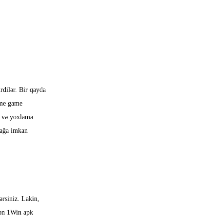
rdilər. Bir qayda
game game
i və yoxlama
mağa imkan
ərsiniz. Lakin,
dən 1Win apk