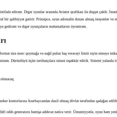
stifadə edirəm. Digər oyunlar arasında Aviator qrafikası ilə diqqət çəkib. İstən
 bir qalibiyyət gətirir. Prinsipcə, oyun adrenalin dozası almaq istəyənlər və st
yə gedirəm və digər oyunçuların məlumatlarını öyrənirəm.
rı
 format sizə mərc qoymağa və nağd pulun baş verəcəyi limiti təyin etməyə imka
minəm. Dürüstlüyü üçün tərtibatçılara xüsusi təşəkkür edirik. Sistemi yalanda 
 olunacaq.
kmeker kontorlarına Azərbaycandan daxil olmaq dövlət tərəfindən qadağan edilib
düfi odds generatoru həmişə adekvat nəticə verir. Ümumiyyətlə, oyun həm yeni