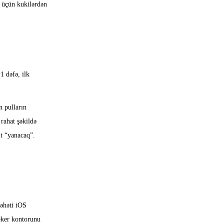
k üçün kukilərdən
1 dəfə, ilk
n pulların
rahat şəkildə
t “yanacaq”.
cəhəti iOS
eker kontorunu