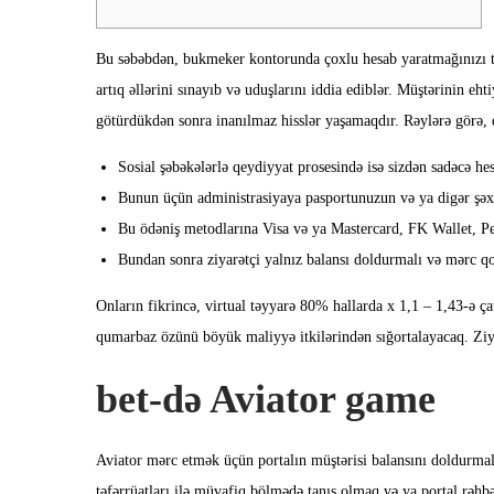
Bu səbəbdən, bukmeker kontorunda çoxlu hesab yaratmağınızı tövs
artıq əllərini sınayıb və uduşlarını iddia ediblər. Müştərinin 
götürdükdən sonra inanılmaz hisslər yaşamaqdır. Rəylərə görə, d
Sosial şəbəkələrlə qeydiyyat prosesində isə sizdən sadəcə hes
Bunun üçün administrasiyaya pasportunuzun və ya digər şəxsi
Bu ödəniş metodlarına Visa və ya Mastercard, FK Wallet, Per
Bundan sonra ziyarətçi yalnız balansı doldurmalı və mərc q
Onların fikrincə, virtual təyyarə 80% hallarda x 1,1 – 1,43-ə çat
qumarbaz özünü böyük maliyyə itkilərindən sığortalayacaq. Ziyarə
bet-də Aviator game
Aviator mərc etmək üçün portalın müştərisi balansını doldurm
təfərrüatları ilə müvafiq bölmədə tanış olmaq və ya portal rə