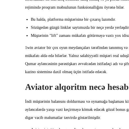
rejimində proqram məhsulunun funksionallığını öyrənə bilər.
Bu halda, platforma müştərisinə bir çıxarış lazımdır.
Sözügedən güzgü linklər saytımızda bir neçə yerdə yerləşdir
Müştərinin “lift” zamanı mükafatı götürməyə vaxtı yox idisə 
1win aviator bir çox oyun meydançaları tərəfindən tanınmış və
mükafatı əldə edə bilərlər. Yalnız səlahiyyətli müştəri real uduşl
Qumar əyləncəsinin pərəstişkarı əvvəlcədən istifadəçi adı və şif
kazino sisteminə daxil olmaq üçün istifadə edəcək.
Aviator alqoritm necə hesab
İndi müştərinin balansını doldurması və oynamağa başlaması kifa
əyləncələrdə yaxşı vaxt keçirməyə kömək edəcək gözəl bonus gə
digər vacib məlumatlar təsvirdə göstərilmişdir.