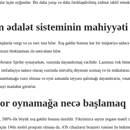
lər üçün uyğundur. Biz daha yaxşı və daha fərdiləşdirilmiş xidmət təklif etmə
ən ədalət sisteminin mahiyyəti
darda vergi və ya xərc tuta bilər. Xoş gəldin bonusu hər bir müştəriyə sadəcə 
nızın bloklanması ilə nəticələnə bilər.
 Aviator Spribe oynayarkən, vaxtında dayandırmaq vacibdir. Lazımsız risk bütü
n istifadəçiyə sadəcə olaraq vaxtında müvafiq düyməni sıxmaq və öz mükafatını 
amamlamağa vaxtı olmasa və eyni zamanda təyyarə qalxmağı dayandırarsa, vəsai
əyi məsləhət görürlər.
ator oynamağa necə başlamaq
k, 500%-lik böyük xoş gəldin bonusu daxildir. Fikrimizcə saytın yeganə mənfi 
üçün 1Win mobil proqram olmasa da, iOS cihazların brauzeri vasitəsi ilə bukm