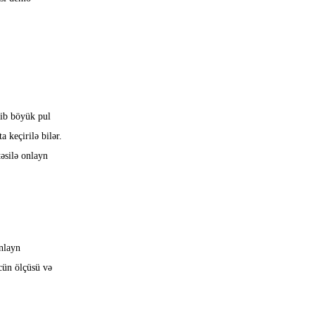
dib böyük pul
a keçirilə bilər.
təsilə onlayn
onlayn
cün ölçüsü və