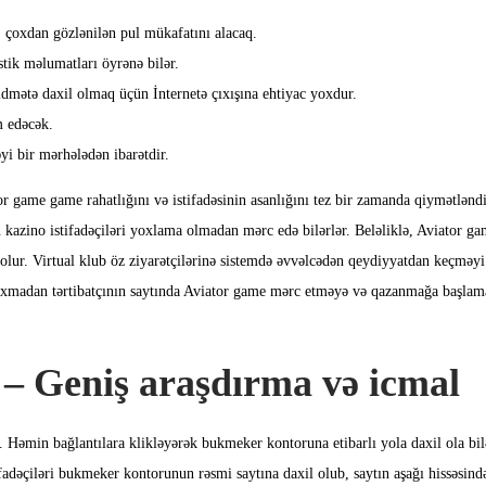
, çoxdan gözlənilən pul mükafatını alacaq.
tik məlumatları öyrənə bilər.
idmətə daxil olmaq üçün İnternetə çıxışına ehtiyac yoxdur.
m edəcək.
yi bir mərhələdən ibarətdir.
r game game rahatlığını və istifadəsinin asanlığını tez bir zamanda qiymətləndi
n kazino istifadəçiləri yoxlama olmadan mərc edə bilərlər. Beləliklə, Aviator 
 olur. Virtual klub öz ziyarətçilərinə sistemdə əvvəlcədən qeydiyyatdan keçməy
a qorxmadan tərtibatçının saytında Aviator game mərc etməyə və qazanmağa başla
 – Geniş araşdırma və icmal
. Həmin bağlantılara klikləyərək bukmeker kontoruna etibarlı yola daxil ola bil
ifadəçiləri bukmeker kontorunun rəsmi saytına daxil olub, saytın aşağı hissəsin