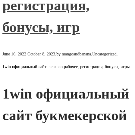
регистрация,
бонусы, игр
Posted on
Posted in
June 16, 2022
October 8, 2023
.
by
mangoandbanana
.
Uncategorized
.
1win официальный сайт: зеркало рабочее, регистрация, бонусы, игры
1win официальный
сайт букмекерской