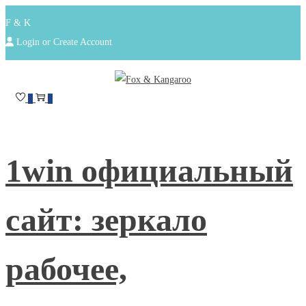
F & K
Login or Create Account
Skip
Skip
to
to
0
0
navigation
content
1win официальный
сайт: зеркало
рабочее,