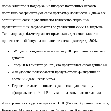
новых клиентов и поддержания интереса постоянных игроков
постоянно совершенствуют свою программу лояльности. Однако все
организации обычно увеличивают количество акционных
предложений и не задумываются об увеличении суммы выигрыша.
Так, например, букмекер может предложить для своих клиентов
приветственный бонус на пополнение счета в размере до 500%.
1Win дарит каждому новому игроку 70 фриспинов на первый
депозит.
Теперь и вы сможете узнать, что представляет собой данная БК.
Для удобства пользователей предусмотрена фильтрация по
времени и дате начала матча.
Первое впечатление после входа на главную страницу
официального сайта 1 Вин можно назвать положительным.
Для игроков из государств прежнего СНГ (Россия, Армения, Беларусь,
Казахстан, Молдова, Таджикистан, Узбекистан, Кыргызстан,