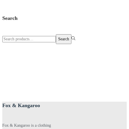
Search
Search
Search
for:>
Fox & Kangaroo
Fox & Kangaroo is a clothing