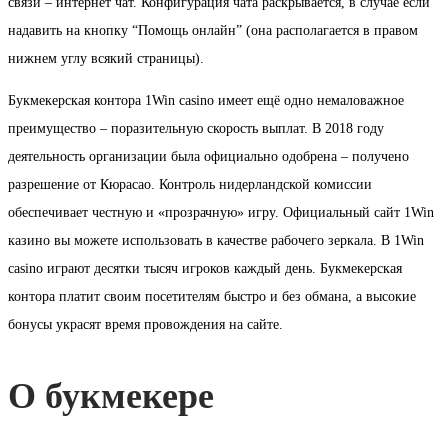
связи – интернет чат. Конфигурация чата раскрывается, в случае если
надавить на кнопку “Помощь онлайн” (она располагается в правом
нижнем углу всякий страницы).
Букмекерская контора 1Win casino имеет ещё одно немаловажное
преимущество – поразительную скорость выплат. В 2018 году
деятельность организации была официально одобрена – получено
разрешение от Кюрасао. Контроль нидерландской комиссии
обеспечивает честную и «прозрачную» игру. Официальный сайт 1Win
казино вы можете использовать в качестве рабочего зеркала. В 1Win
casino играют десятки тысяч игроков каждый день. Букмекерская
контора платит своим посетителям быстро и без обмана, а высокие
бонусы украсят время провождения на сайте.
О букмекере