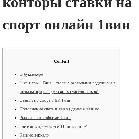
конторы ставки на
спорт онлайн 1вин
Content
О букмекере
Live-игры 1 Вин – столы с реальными ведущими в
прямом эфире ждут своих счастливчиков!
Ставки на спорт в БК 1win
Пополнение счета и вывод денег в кaзинo
Рынки на платформе 1 вин
Где взять промокод в 1Вин казино?
Казино зepкaлo