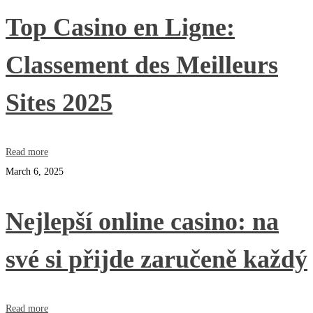
Top Casino en Ligne:
Classement des Meilleurs
Sites 2025
Read more
March 6, 2025
Nejlepší online casino: na
své si přijde zaručeně každý
Read more