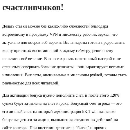
счастливчиков!
Делать ставки можно без каких-либо сложностей благодаря
встроенному в программу VPN и множеству рабочих зеркал, что
актуально для юзеров веб-версии. Все аппараты готовы предоставить
волну приятных воспоминаний каждому геймеру, решившему
испытать своё везение. Важно сохранять позитивный настрой и не
стесняться совершать большие депозиты – они гарантируют весомые
начисления! Выплаты, оцениваемые в миллионы рублей, готовы стать
реальностью для всех читателей.
Для активации бонуса нужно пополнить счет, и после этого 120%
сумма будет зачислена на счет игрока. Бонусный счет игрока — это
его личный счет, на который администрация БК 1 win начисляет
бонусные деньги за акции, выполнения ежедневных действий на
сайте конторы. При внесении депозита в “битке” и прочих