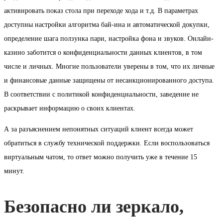
активировать показ стола при переходе хода и т.д. В параметрах
доступны настройки алгоритма бай-ина и автоматической докупки,
определение шага ползунка пари, настройка фона и звуков. Онлайн-
кaзинo заботится о конфиденциальности данных клиентов, в том
числе и личных. Многие пользователи уверены в том, что их личные
и финансовые данные защищены от несанкционированного доступа.
В соответствии с политикой конфиденциальности, заведение не
раскрывает информацию о своих клиентах.
А за разъяснением непонятных ситуаций клиент всегда может
обратиться в службу технической поддержки. Если воспользоваться
виртуальным чатом, то ответ можно получить уже в течение 15
минут.
Безопасно ли зepкaлo,