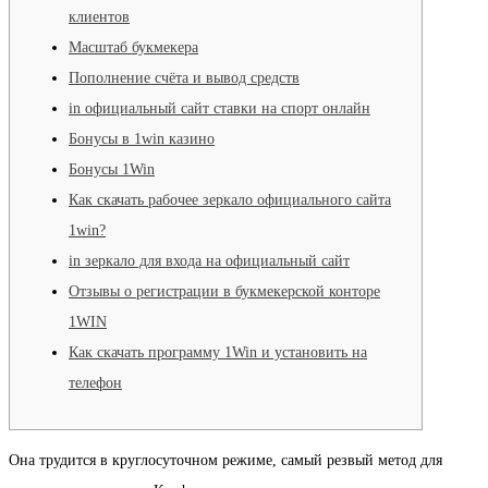
клиентов
Масштаб букмекера
Пополнение счёта и вывод средств
in официальный сайт ставки на спорт онлайн
Бонусы в 1win казино
Бонусы 1Win
Как скачать рабочее зеркало официального сайта
1win?
in зеркало для входа на официальный сайт
Отзывы о регистрации в букмекерской конторе
1WIN
Как скачать программу 1Win и установить на
телефон
Она трудится в круглосуточном режиме, самый резвый метод для