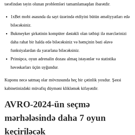
tərəfindən təyin olunan problemləri tamamlamaqdan ibarətdir.
1xBet mobi əsasında da sayt üzərində etdiyini bütün əməliyyatları edə
biləcəksiniz.
Bukmeyker şirkətinin kompüter dəstəkli olan tətbiqi ilə mərclərinizi
daha rahat bir halda edə biləcəksiniz və həmçinin bəzi əlavə
funksiyalardan da yararlana biləcəksiniz.
Prinsipcə, oyun adrenalin dozası almaq istəyənlər və statistika
həvəskarları üçün uyğundur.
Kuponu necə satmaq olar mövzusunda heç bir çətinlik yoxdur. Şəxsi
kabinetinizdəki müvafiq düyməni klikləmək kifayətdir.
AVRO-2024-ün seçmə
mərhələsində daha 7 oyun
keçiriləcək