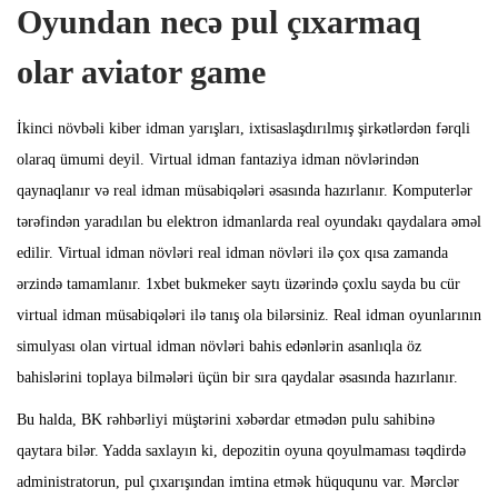
Oyundan necə pul çıxarmaq
olar aviator game
İkinci növbəli kiber idman yarışları, ixtisaslaşdırılmış şirkətlərdən fərqli
olaraq ümumi deyil. Virtual idman fantaziya idman növlərindən
qaynaqlanır və real idman müsabiqələri əsasında hazırlanır. Komputerlər
tərəfindən yaradılan bu elektron idmanlarda real oyundakı qaydalara əməl
edilir. Virtual idman növləri real idman növləri ilə çox qısa zamanda
ərzində tamamlanır. 1xbet bukmeker saytı üzərində çoxlu sayda bu cür
virtual idman müsabiqələri ilə tanış ola bilərsiniz. Real idman oyunlarının
simulyası olan virtual idman növləri bahis edənlərin asanlıqla öz
bahislərini toplaya bilmələri üçün bir sıra qaydalar əsasında hazırlanır.
Bu halda, BK rəhbərliyi müştərini xəbərdar etmədən pulu sahibinə
qaytara bilər. Yadda saxlayın ki, depozitin oyuna qoyulmaması təqdirdə
administratorun, pul çıxarışından imtina etmək hüququnu var. Mərclər