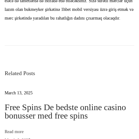
eləcə də tabletlərdə də istifadə edə biləcəksiniz. Sizə sürətli mərclər üçün
lazım olan bukmeyker şirkətinə 1hbet mobil versiyası üzrə giriş etmək və
mərc şirkətində yaradılan bu rahatlığın dadını çıxarmaq olacaqdır.
P
P
M
r
o
o
e
s
v
b
s
i
e
Related Posts
o
t
t
u
:
s
o
March 13, 2025
n
p
n
Free Spins De bedste online casino
o
l
bonusser med free spins
a
s
a
t
y
v
Read more
:
n