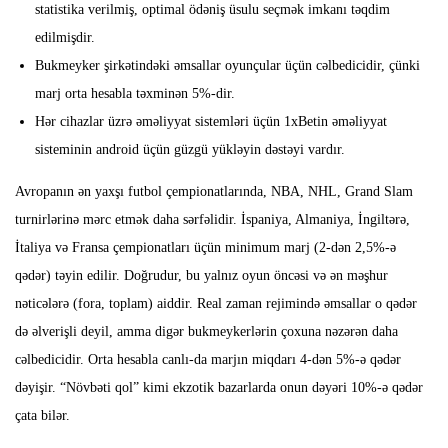
statistika verilmiş, optimal ödəniş üsulu seçmək imkanı təqdim
edilmişdir.
Bukmeyker şirkətindəki əmsallar oyunçular üçün cəlbedicidir, çünki
marj orta hesabla təxminən 5%-dir.
Hər cihazlar üzrə əməliyyat sistemləri üçün 1xBetin əməliyyat
sisteminin android üçün güzgü yükləyin dəstəyi vardır.
Avropanın ən yaxşı futbol çempionatlarında, NBA, NHL, Grand Slam
turnirlərinə mərc etmək daha sərfəlidir. İspaniya, Almaniya, İngiltərə,
İtaliya və Fransa çempionatları üçün minimum marj (2-dən 2,5%-ə
qədər) təyin edilir. Doğrudur, bu yalnız oyun öncəsi və ən məşhur
nəticələrə (fora, toplam) aiddir. Real zaman rejimində əmsallar o qədər
də əlverişli deyil, amma digər bukmeykerlərin çoxuna nəzərən daha
cəlbedicidir. Orta hesabla canlı-da marjın miqdarı 4-dən 5%-ə qədər
dəyişir. “Növbəti qol” kimi ekzotik bazarlarda onun dəyəri 10%-ə qədər
çata bilər.