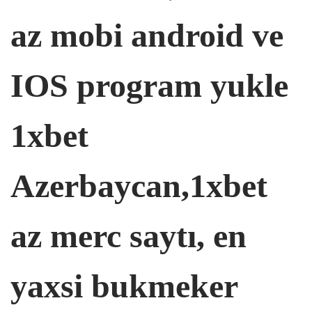
i
r
az mobi android ve
o
2
n
4
IOS program yukle
,
2
0
1xbet
2
3
Azerbaycan,1xbet
az merc saytı, en
yaxsi bukmeker