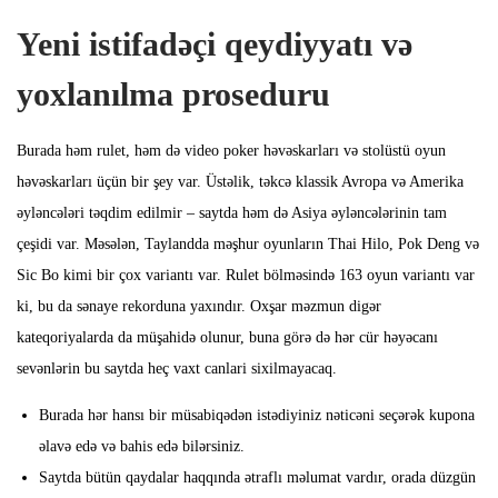
Yeni istifadəçi qeydiyyatı və
yoxlanılma proseduru
Burada həm rulet, həm də video poker həvəskarları və stolüstü oyun
həvəskarları üçün bir şey var. Üstəlik, təkcə klassik Avropa və Amerika
əyləncələri təqdim edilmir – saytda həm də Asiya əyləncələrinin tam
çeşidi var. Məsələn, Taylandda məşhur oyunların Thai Hilo, Pok Deng və
Sic Bo kimi bir çox variantı var. Rulet bölməsində 163 oyun variantı var
ki, bu da sənaye rekorduna yaxındır. Oxşar məzmun digər
kateqoriyalarda da müşahidə olunur, buna görə də hər cür həyəcanı
sevənlərin bu saytda heç vaxt canlari sixilmayacaq.
Burada hər hansı bir müsabiqədən istədiyiniz nəticəni seçərək kupona
əlavə edə və bahis edə bilərsiniz.
Saytda bütün qaydalar haqqında ətraflı məlumat vardır, orada düzgün