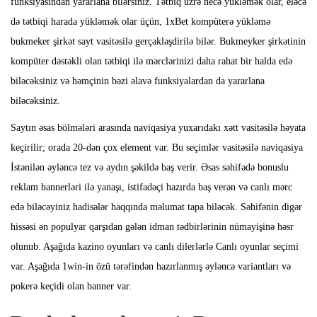
funksiyasından yararlana bilərsiniz. Tətbiq üzrə necə yükləmək olar, eləcə
də tətbiqi harada yükləmək olar üçün, 1xBet kompüterə yükləmə
bukmeker şirkət sayt vasitəsilə gerçəkləşdirilə bilər. Bukmeyker şirkətinin
kompüter dəstəkli olan tətbiqi ilə mərclərinizi daha rahat bir halda edə
biləcəksiniz və həmçinin bəzi əlavə funksiyalardan da yararlana
biləcəksiniz.
Saytın əsas bölmələri arasında naviqasiya yuxarıdakı xətt vasitəsilə həyata
keçirilir; orada 20-dən çox element var. Bu seçimlər vasitəsilə naviqasiya
İstənilən əyləncə tez və aydın şəkildə baş verir. Əsas səhifədə bonuslu
reklam bannerləri ilə yanaşı, istifadəçi hazırda baş verən və canlı mərc
edə biləcəyiniz hadisələr haqqında məlumat tapa biləcək. Səhifənin digər
hissəsi ən populyar qarşıdan gələn idman tədbirlərinin nümayişinə həsr
olunub. Aşağıda kazino oyunları və canlı dilerlərlə Canlı oyunlar seçimi
var. Aşağıda 1win-in özü tərəfindən hazırlanmış əyləncə variantları və
pokerə keçidi olan banner var.