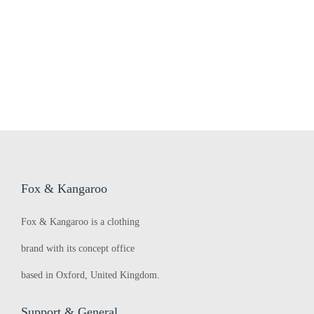
a
c
r
l
c
ə
h
r
f
N
B
o
e
u
r
x
k
:
t
m
>
p
e
o
k
Fox & Kangaroo
s
e
Fox & Kangaroo is a clothing
t
r
:
ş
brand with its concept office
i
based in Oxford, United Kingdom.
r
k
Support & General