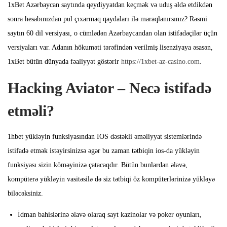
1xBet Azərbaycan saytında qeydiyyatdan keçmək və uduş əldə etdikdən
sonra hesabınızdan pul çıxarmaq qaydaları ilə maraqlanırsınız? Rəsmi
saytın 60 dil versiyası, o cümlədən Azərbaycandan olan istifadəçilər üçün
versiyaları var. Adanın hökuməti tərəfindən verilmiş lisenziyaya əsasən,
1xBet bütün dünyada fəaliyyət göstərir
https://1xbet-az-casino.com
.
Hacking Aviator – Necə istifadə
etməli?
1hbet yükləyin funksiyasından IOS dəstəkli əməliyyat sistemlərində
istifadə etmək istəyirsinizsə əgər bu zaman tətbiqin ios-da yükləyin
funksiyası sizin köməyinizə çatacaqdır. Bütün bunlardan əlavə,
kompüterə yükləyin vasitəsilə də siz tətbiqi öz kompüterlərinizə yükləyə
biləcəksiniz.
İdman bahislərinə əlavə olaraq sayt kazinolar və poker oyunları,