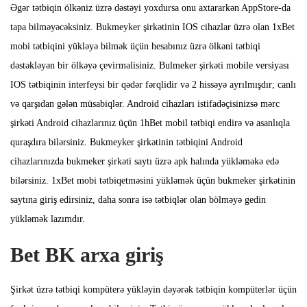
Əgər tətbiqin ölkəniz üzrə dəstəyi yoxdursa onu axtararkən AppStore-da
tapa bilməyəcəksiniz. Bukmeyker şirkətinin IOS cihazlar üzrə olan 1xBet
mobi tətbiqini yükləyə bilmək üçün hesabınız üzrə ölkəni tətbiqi
dəstəkləyən bir ölkəyə çevirməlisiniz. Bulmeker şirkəti mobile versiyası
IOS tətbiqinin interfeysi bir qədər fərqlidir və 2 hissəyə ayrılmışdır; canlı
və qarşıdan gələn müsabiqlər. Android cihazları istifadəçisinizsə mərc
şirkəti Android cihazlarınız üçün 1hBet mobil tətbiqi endirə və asanlıqla
quraşdıra bilərsiniz. Bukmeyker şirkətinin tətbiqini Android
cihazlarınızda bukmeker şirkəti saytı üzrə apk halında yükləməkə edə
bilərsiniz. 1xBet mobi tətbiqetməsini yükləmək üçün bukmeker şirkətinin
saytına giriş edirsiniz, daha sonra isə tətbiqlər olan bölməyə gedin
yükləmək lazımdır.
Bet BK arxa giriş
Şirkət üzrə tətbiqi kompüterə yükləyin dəyərək tətbiqin kompüterlər üçün