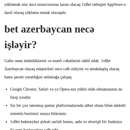
yükləmək olar üzrə axtarırsınızsa lazım olacaq 1xBet tətbiqini AppStore-a
daxil olaraq yükləmə etmək olacaqdır.
bet azerbaycan necə
işləyir?
Gəlin onun üstünlüklərini və mənfi cəhətlərini təhlil edək. 1xBet
Azerbaycan olaraq müştəriləri necə cəlb etdiyini və əməkdaşlıq olaraq
hansı şəraiti yaratdığını anlamağa çalışaq.
Google Chrome, Safari və ya Opera-nın yüklü olub-olmamasının da
fərqi yoxdur.
Siz bir çox tanınmış qumar platformalarında sübut oluna bilən ədalətli
sistemlə bəxtinizi sınaya bilərsiniz.
1xBet bukmeyker şirkəti sərfəli bonus, sadə və əlverişli bir funksiya
ilə yeni başlayanları cəlb edir.