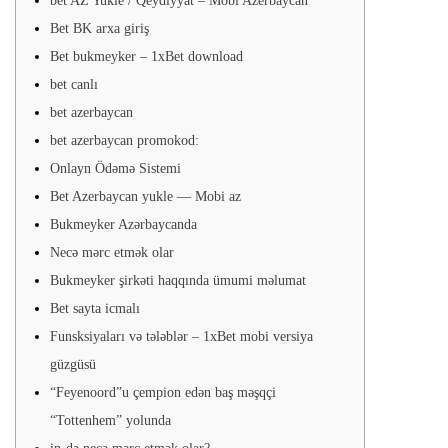
bet AZ Yukle / Qeydiyyat – Mobi Azerbaycan
Bet BK arxa giriş
Bet bukmeyker – 1xBet download
bet canlı
bet azerbaycan
bet azerbaycan promokod:
Onlayn Ödəmə Sistemi
Bet Azerbaycan yukle — Mobi az
Bukmeyker Azərbaycanda
Necə mərc etmək olar
Bukmeyker şirkəti haqqında ümumi məlumat
Bet sayta icmalı
Funsksiyaları və tələblər – 1xBet mobi versiya
güzgüsü
“Feyenoord”u çempion edən baş məşqçi
“Tottenhem” yolunda