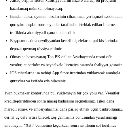
Ancaq orijinal slotun xüsusiyyətlərini nəzərə alaraq, bu proqramı
hazırlamaq mümkün olmayacaq.
Bundan əlavə, oyunun hissələrinin cihazınızda yerləşməsi səbəbindən,
quraşdırıldıqdan sonra oyunlar tərəfindən istehlak edilən İnternet
trafikində əhəmiyyətli qənaət əldə edilir.
Başqasının adına qeydiyyatdan keçirilmiş elektron pul kisələrindən
depozit qoymaq tövsiyə edilmir.
Olmasına baxmayaraq Top BK online Azərbaycanda rəsmi ofis
yoxdur, etibarlıdır və beynəlxalq lisenziya əsasında fəaliyyət göstərir.
IOS cihazlarda isə tətbiqi App Store üzərindən yükləyərək asanlıqla
quraşdıra və istifadə edə bilərsiniz.
1win bukmeker kontorunda pul yükləməyin bir çox yolu var. Vəsaitlər
kreditləşdirildikdən sonra maraq hadisəsini seçməlisiniz. İşləri daha
maraqlı etmək və emosiyalarınızı daha parlaq etmək üçün bankrollunuzu
dərhal üç dəfə artıra biləcək xoş gəlmisiniz bonusundan yararlanmağı
unutmayın. “Xətt” bölməsinə keçdikdən sonra səhifənin sol tərəfində