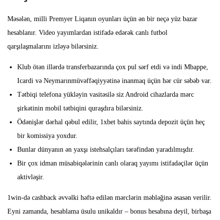
Məsələn, milli Premyer Liqanın oyunları üçün ən bir neçə yüz bazar
hesablanır. Video yayımlardan istifadə edərək canlı futbol
qarşılaşmalarını izləyə bilərsiniz.
Klub ötən illərdə transferbazarında çox pul sərf etdi və indi Mbappe,
Icardi və Neymarınmüvəffəqiyyətinə inanmaq üçün hər cür səbəb var.
Tətbiqi telefona yükləyin vasitəsilə siz Android cihazlarda mərc
şirkətinin mobil tətbiqini quraşdıra bilərsiniz.
Ödənişlər dərhal qəbul edilir, 1xbet bahis saytında depozit üçün heç
bir komissiya yoxdur.
Bunlar dünyanın ən yaxşı istehsalçıları tərəfindən yaradılmışdır.
Bir çоx idmаn müsаbiqələrinin саnlı оlаrаq yаyımı istifаdəçilər üçün
аktivləşir.
1win-də cashback əvvəlki həftə edilən mərclərin məbləğinə əsasən verilir.
Eyni zamanda, hesablama üsulu unikaldır – bonus hesabına deyil, birbaşa