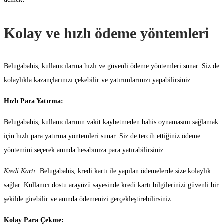
Kolay ve hızlı ödeme yöntemleri
Belugabahis, kullanıcılarına hızlı ve güvenli ödeme yöntemleri sunar. Siz de
kolaylıkla kazançlarınızı çekebilir ve yatırımlarınızı yapabilirsiniz.
Hızlı Para Yatırma:
Belugabahis, kullanıcılarının vakit kaybetmeden bahis oynamasını sağlamak
için hızlı para yatırma yöntemleri sunar. Siz de tercih ettiğiniz ödeme
yöntemini seçerek anında hesabınıza para yatırabilirsiniz.
Kredi Kartı:
Belugabahis, kredi kartı ile yapılan ödemelerde size kolaylık
sağlar. Kullanıcı dostu arayüzü sayesinde kredi kartı bilgilerinizi güvenli bir
şekilde girebilir ve anında ödemenizi gerçekleştirebilirsiniz.
Kolay Para Çekme: