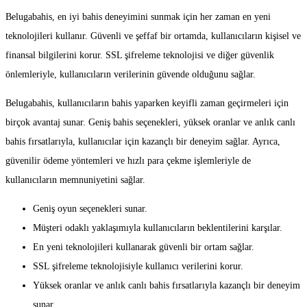
Belugabahis, en iyi bahis deneyimini sunmak için her zaman en yeni
teknolojileri kullanır. Güvenli ve şeffaf bir ortamda, kullanıcıların kişisel ve
finansal bilgilerini korur. SSL şifreleme teknolojisi ve diğer güvenlik
önlemleriyle, kullanıcıların verilerinin güvende olduğunu sağlar.
Belugabahis, kullanıcıların bahis yaparken keyifli zaman geçirmeleri için
birçok avantaj sunar. Geniş bahis seçenekleri, yüksek oranlar ve anlık canlı
bahis fırsatlarıyla, kullanıcılar için kazançlı bir deneyim sağlar. Ayrıca,
güvenilir ödeme yöntemleri ve hızlı para çekme işlemleriyle de
kullanıcıların memnuniyetini sağlar.
Geniş oyun seçenekleri sunar.
Müşteri odaklı yaklaşımıyla kullanıcıların beklentilerini karşılar.
En yeni teknolojileri kullanarak güvenli bir ortam sağlar.
SSL şifreleme teknolojisiyle kullanıcı verilerini korur.
Yüksek oranlar ve anlık canlı bahis fırsatlarıyla kazançlı bir deneyim
sunar.