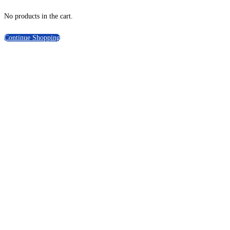
No products in the cart.
Continue Shopping