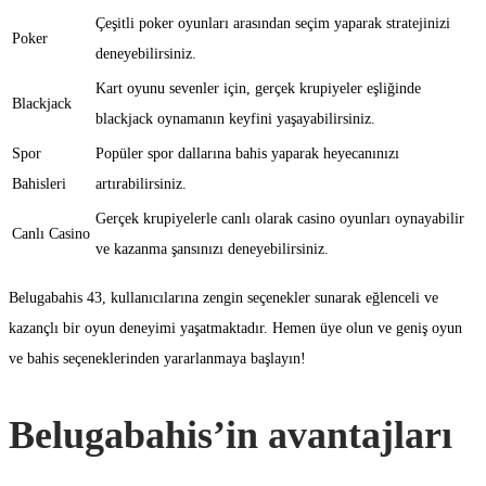
Çeşitli poker oyunları arasından seçim yaparak stratejinizi
Poker
deneyebilirsiniz.
Kart oyunu sevenler için, gerçek krupiyeler eşliğinde
Blackjack
blackjack oynamanın keyfini yaşayabilirsiniz.
Spor
Popüler spor dallarına bahis yaparak heyecanınızı
Bahisleri
artırabilirsiniz.
Gerçek krupiyelerle canlı olarak casino oyunları oynayabilir
Canlı Casino
ve kazanma şansınızı deneyebilirsiniz.
Belugabahis 43, kullanıcılarına zengin seçenekler sunarak eğlenceli ve
kazançlı bir oyun deneyimi yaşatmaktadır. Hemen üye olun ve geniş oyun
ve bahis seçeneklerinden yararlanmaya başlayın!
Belugabahis’in avantajları