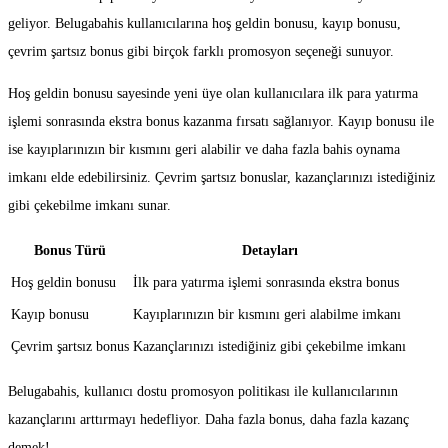
geliyor. Belugabahis kullanıcılarına hoş geldin bonusu, kayıp bonusu,
çevrim şartsız bonus gibi birçok farklı promosyon seçeneği sunuyor.
Hoş geldin bonusu sayesinde yeni üye olan kullanıcılara ilk para yatırma
işlemi sonrasında ekstra bonus kazanma fırsatı sağlanıyor. Kayıp bonusu ile
ise kayıplarınızın bir kısmını geri alabilir ve daha fazla bahis oynama
imkanı elde edebilirsiniz. Çevrim şartsız bonuslar, kazançlarınızı istediğiniz
gibi çekebilme imkanı sunar.
Bonus Türü
Detayları
Hoş geldin bonusu
İlk para yatırma işlemi sonrasında ekstra bonus
Kayıp bonusu
Kayıplarınızın bir kısmını geri alabilme imkanı
Çevrim şartsız bonus
Kazançlarınızı istediğiniz gibi çekebilme imkanı
Belugabahis, kullanıcı dostu promosyon politikası ile kullanıcılarının
kazançlarını arttırmayı hedefliyor. Daha fazla bonus, daha fazla kazanç
demek!