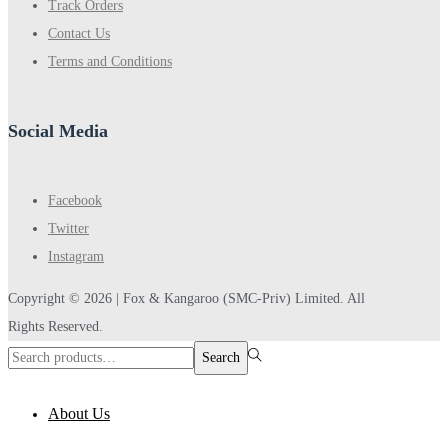
Track Orders
Contact Us
Terms and Conditions
Social Media
Facebook
Twitter
Instagram
Copyright © 2026 |
Fox & Kangaroo
(SMC-Priv) Limited. All
Rights Reserved.
Search
Search
for:>
About Us