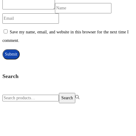
Save my name, email, and website in this browser for the next time I
comment.
Search
Search
Search
for:>