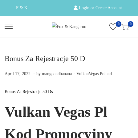
F & K
Login or Create Account
0
0
S
S
k
k
i
i
p
p
Bonus Za Rejestracje 50 D
t
t
.
.
Posted on
Posted in
S
o
o
April 17, 2022
by
mangoandbanana
VulkanVegas Poland
e
n
c
p
a
o
Bonus Za Rejestracje 50 Ds
t
v
n
Vulkan Vegas Pl
e
i
t
m
g
e
b
a
n
Kod Promocyjny
e
t
t