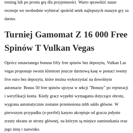
trening lub po prostu grę dla przyjemności. Warto sprawdzić nasze
recenzje we swobodnie wybierać spośród setek najlepszych maszyn gry za
darmo.
Turniej Gamomat Z 16 000 Free
Spinów T Vulkan Vegas
Oprócz omawianego bonusu fifty free spinów bez depozytu, Vulkan Las
vegas proponuje swoim klientom jeszcze darmową kasę w postaci twenty
five euro bez depozytu, które można wykorzystać na dowolnym
automacie. Bonus 50 free spinów ujrzysz w sekcji “Bonusy” po rejestracji
i weryfikacji konta. Kiedy gracz wypełni wymagania dotyczące obrotu,
wygrana automatycznie zostanie przeniesiona mhh saldo główne. W
pierwszym przypadku (e-portfel) kasyno akceptuje od gracza jedynie
zrzuty ekranu ze strony głównej, na którym są miejsce zamieszkania oraz
jego imię i nazwisko.