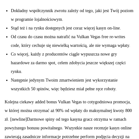
Dokładny współczynnik zwrotu zależy od tego, jaki jest Twój poziom
w programie lojalnościowym.
Stąd też i na rynku dostępnych jest coraz więcej kasyn on-line.
Od czasu do czasu można natrafić na Vulkan Vegas free re-writes
code, który cechuje się niewielką wartością, ale nie wymaga wpłaty.
Co więcej, każdy z producentów ciągle wypuszcza nowe gry
hazardowe za darmo spot, celem zdobycia jeszcze większej części
rynku.
Następnie jedynym Twoim zmartwieniem jest wykorzystanie
wszystkich 50 spinów, więc będziesz miał pełne ręce roboty.
Kolejna ciekawy added bonus Vulkan Vegas to cotygodniowa promocja,
w której można otrzymać aż 90% od wpłaty do maksymalnej kwoty 800
zł. [newline]Darmowe spiny od tego kasyna gracz otrzyma w ramach
powyższego bonusu powitalnego. Wszystkie nasze recenzje kasyn online
zawierają zasadnicze informacje potrzebne perform podjęcia decyzji na