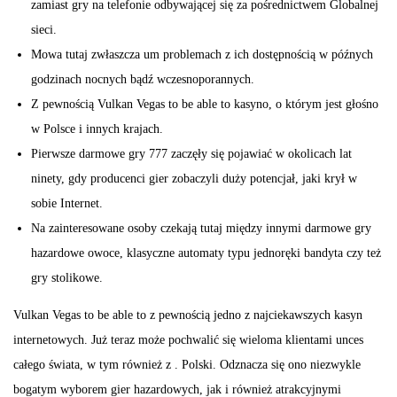
zamiast gry na telefonie odbywającej się za pośrednictwem Globalnej
sieci.
Mowa tutaj zwłaszcza um problemach z ich dostępnością w późnych
godzinach nocnych bądź wczesnoporannych.
Z pewnością Vulkan Vegas to be able to kasyno, o którym jest głośno
w Polsce i innych krajach.
Pierwsze darmowe gry 777 zaczęły się pojawiać w okolicach lat
ninety, gdy producenci gier zobaczyli duży potencjał, jaki krył w
sobie Internet.
Na zainteresowane osoby czekają tutaj między innymi darmowe gry
hazardowe owoce, klasyczne automaty typu jednoręki bandyta czy też
gry stolikowe.
Vulkan Vegas to be able to z pewnością jedno z najciekawszych kasyn
internetowych. Już teraz może pochwalić się wieloma klientami unces
całego świata, w tym również z . Polski. Odznacza się ono niezwykle
bogatym wyborem gier hazardowych, jak i również atrakcyjnymi