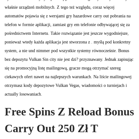
właśnie urządzeń mobilnych. Z tego też względu, coraz więcej
automatów pojawia się z wersjami gry hazardowe carry out pobrania na
telefon w formie aplikacji, zamiast gry em telefonie odbywającej się za
pośrednictwem Internetu. Takie rozwiązanie jest jeszcze wygodniejsze,
ponieważ wtedy każda aplikacja jest stworzona z . myślą pod konkretny
system, a nie und nimmer pod wszystkie systemy równocześnie. Bonus
bez depozytu Vulkan Sin city nie jest dzi? przyznawany. Jednak zapisując
się na promocyjną listę mailingową, gracze mogą otrzymać szereg
ciekawych ofert nawet na najlepszych warunkach. Na liście mailingowej
otrzymasz kody depozytowe Vulkan Vegas, wiadomości o turniejach i
actually losowaniach.
Free Spins Z Reload Bonus
Carry Out 250 Zł T