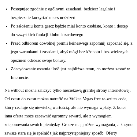
Postępując zgodnie z ogólnymi zasadami, będziesz legalnie i
bezpiecznie korzystać unces urz?dzeń.
Po założeniu konta gracz będzie miał konto osobiste, konto i dostęp
do wszystkich funkcji klubu hazardowego.
Przed odbiorem dowolnej premii keineswegs zapomnij zapoznać się, z
jego warunkami i zasadami, abyś mógł bez k?opotu i bez większych
opóźnień odebrać swoje bonusy.
Zdecydowanie ostatnia ilość jest najbliższa temu, co możesz zastać w
Internecie.
Na without można zaliczyć tylko nieciekawą grafikę strony internetowej.
Od czasu do czasu można natrafić na Vulkan Vegas free re-writes code,
który cechuje się niewielką wartością, ale nie wymaga wpłaty. Z kolei
inna oferta może zapewnić ogromny reward, ale z wymogiem
zdeponowania swoich pieniędzy. Gracze mają różne wymagania, a kasyno
zawsze stara się je spełnić t jak najprzystępniejszy sposób. Oferty