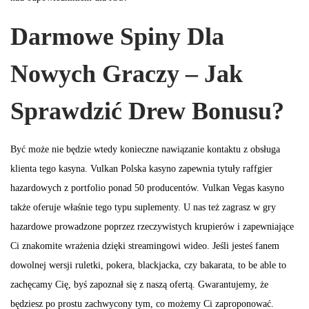
Darmowe Spiny Dla
Nowych Graczy – Jak
Sprawdzić Drew Bonusu?
Być może nie będzie wtedy konieczne nawiązanie kontaktu z obsługa
klienta tego kasyna. Vulkan Polska kasyno zapewnia tytuły raffgier
hazardowych z portfolio ponad 50 producentów. Vulkan Vegas kasyno
także oferuje właśnie tego typu suplementy. U nas też zagrasz w gry
hazardowe prowadzone poprzez rzeczywistych krupierów i zapewniające
Ci znakomite wrażenia dzięki streamingowi wideo. Jeśli jesteś fanem
dowolnej wersji ruletki, pokera, blackjacka, czy bakarata, to be able to
zachęcamy Cię, byś zapoznał się z naszą ofertą. Gwarantujemy, że
będziesz po prostu zachwycony tym, co możemy Ci zaproponować.