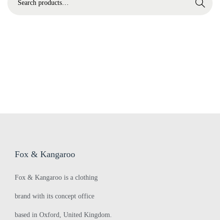
в
Search
e
ы
a
,
r
б
c
о
h
н
f
у
o
с
r
ы
:
и
>
з
е
Fox & Kangaroo
р
Fox & Kangaroo is a clothing
к
а
brand with its concept office
л
based in Oxford, United Kingdom.