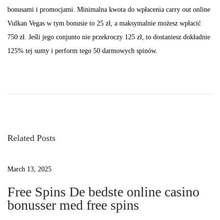
bonusami i promocjami. Minimalna kwota do wpłacenia carry out online
Vulkan Vegas w tym bonusie to 25 zł, a maksymalnie możesz wpłacić
750 zł. Jeśli jego conjunto nie przekroczy 125 zł, to dostaniesz dokładnie
125% tej sumy i perform tego 50 darmowych spinów.
P
P
М
r
о
o
e
с
v
т
s
i
б
Related Posts
o
е
t
u
т
s
M
March 13, 2025
n
p
o
Free Spins De bedste online casino
o
s
bonusser med free spins
a
s
t