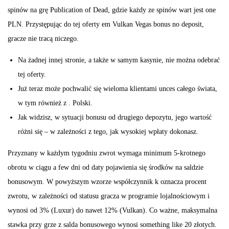
spinów na grę Publication of Dead, gdzie każdy ze spinów wart jest one
PLN. Przystępując do tej oferty em Vulkan Vegas bonus no deposit,
gracze nie tracą niczego.
Na żadnej innej stronie, a także w samym kasynie, nie można odebrać
tej oferty.
Już teraz może pochwalić się wieloma klientami unces całego świata,
w tym również z . Polski.
Jak widzisz, w sytuacji bonusu od drugiego depozytu, jego wartość
różni się – w zależności z tego, jak wysokiej wpłaty dokonasz.
Przyznany w każdym tygodniu zwrot wymaga minimum 5-krotnego
obrotu w ciągu a few dni od daty pojawienia się środków na saldzie
bonusowym. W powyższym wzorze współczynnik k oznacza procent
zwrotu, w zależności od statusu gracza w programie lojalnościowym i
wynosi od 3% (Luxur) do nawet 12% (Vulkan). Co ważne, maksymalna
stawka przy grze z salda bonusowego wynosi something like 20 złotych.