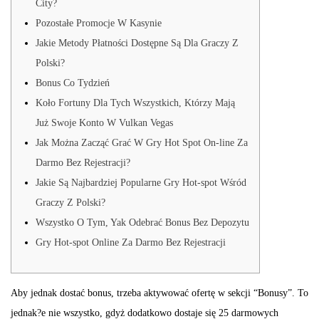
City?
Pozostałe Promocje W Kasynie
Jakie Metody Płatności Dostępne Są Dla Graczy Z
Polski?
Bonus Co Tydzień
Koło Fortuny Dla Tych Wszystkich, Którzy Mają
Już Swoje Konto W Vulkan Vegas
Jak Można Zacząć Grać W Gry Hot Spot On-line Za
Darmo Bez Rejestracji?
Jakie Są Najbardziej Popularne Gry Hot-spot Wśród
Graczy Z Polski?
Wszystko O Tym, Yak Odebrać Bonus Bez Depozytu
Gry Hot-spot Online Za Darmo Bez Rejestracji
Aby jednak dostać bonus, trzeba aktywować ofertę w sekcji “Bonusy”. To
jednak?e nie wszystko, gdyż dodatkowo dostaje się 25 darmowych