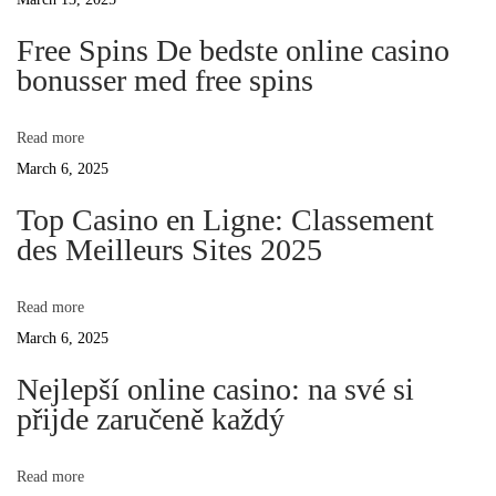
n
p
s
Free Spins De bedste online casino
o
i
bonusser med free spins
a
s
n
t
o
v
Read more
:
S
March 6, 2025
i
i
t
Top Casino en Ligne: Classement
i
des Meilleurs Sites 2025
g
o
o
Read more
a
f
March 6, 2025
i
t
Nejlepší online casino: na své si
c
přijde zaručeně každý
i
i
a
Read more
l