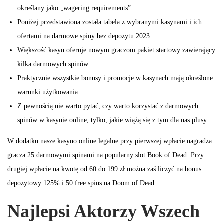
określany jako „wagering requirements”.
Poniżej przedstawiona została tabela z wybranymi kasynami i ich
ofertami na darmowe spiny bez depozytu 2023.
Większość kasyn oferuje nowym graczom pakiet startowy zawierający
kilka darmowych spinów.
Praktycznie wszystkie bonusy i promocje w kasynach mają określone
warunki użytkowania.
Z pewnością nie warto pytać, czy warto korzystać z darmowych
spinów w kasynie online, tylko, jakie wiążą się z tym dla nas plusy.
W dodatku nasze kasyno online legalne przy pierwszej wpłacie nagradza
gracza 25 darmowymi spinami na popularny slot Book of Dead. Przy
drugiej wpłacie na kwotę od 60 do 199 zł można zaś liczyć na bonus
depozytowy 125% i 50 free spins na Doom of Dead.
Najlepsi Aktorzy Wszech