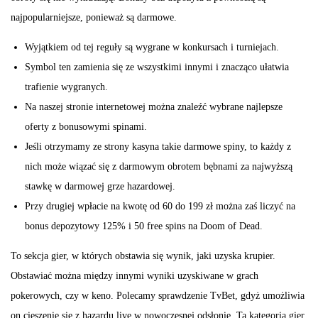
najpopularniejsze, ponieważ są darmowe.
Wyjątkiem od tej reguły są wygrane w konkursach i turniejach.
Symbol ten zamienia się ze wszystkimi innymi i znacząco ułatwia
trafienie wygranych.
Na naszej stronie internetowej można znaleźć wybrane najlepsze
oferty z bonusowymi spinami.
Jeśli otrzymamy ze strony kasyna takie darmowe spiny, to każdy z
nich może wiązać się z darmowym obrotem bębnami za najwyższą
stawkę w darmowej grze hazardowej.
Przy drugiej wpłacie na kwotę od 60 do 199 zł można zaś liczyć na
bonus depozytowy 125% i 50 free spins na Doom of Dead.
To sekcja gier, w których obstawia się wynik, jaki uzyska krupier.
Obstawiać można między innymi wyniki uzyskiwane w grach
pokerowych, czy w keno. Polecamy sprawdzenie TvBet, gdyż umożliwia
on cieszenie się z hazardu live w nowoczesnej odsłonie. Ta kategoria gier