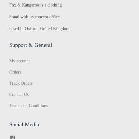
Fox & Kangaroo is a clothing
e
n
brand with its concept office
l
based in Oxford, United Kingdom.
í
n
Support & General
e
N
L
My account
e
e
Orders
x
o
Track Orders
t
v
p
e
Contact Us
o
g
Terms and Conditions
s
a
t
s
Social Media
:
P
e