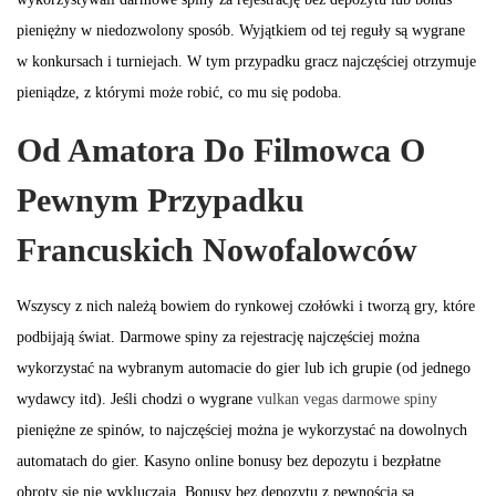
pieniężny w niedozwolony sposób. Wyjątkiem od tej reguły są wygrane
w konkursach i turniejach. W tym przypadku gracz najczęściej otrzymuje
pieniądze, z którymi może robić, co mu się podoba.
Od Amatora Do Filmowca O
Pewnym Przypadku
Francuskich Nowofalowców
Wszyscy z nich należą bowiem do rynkowej czołówki i tworzą gry, które
podbijają świat. Darmowe spiny za rejestrację najczęściej można
wykorzystać na wybranym automacie do gier lub ich grupie (od jednego
wydawcy itd). Jeśli chodzi o wygrane
vulkan vegas darmowe spiny
pieniężne ze spinów, to najczęściej można je wykorzystać na dowolnych
automatach do gier. Kasyno online bonusy bez depozytu i bezpłatne
obroty się nie wykluczają. Bonusy bez depozytu z pewnością są