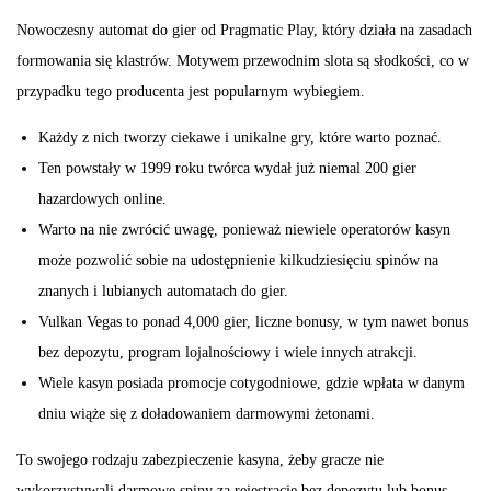
Nowoczesny automat do gier od Pragmatic Play, który działa na zasadach
formowania się klastrów. Motywem przewodnim slota są słodkości, co w
przypadku tego producenta jest popularnym wybiegiem.
Każdy z nich tworzy ciekawe i unikalne gry, które warto poznać.
Ten powstały w 1999 roku twórca wydał już niemal 200 gier
hazardowych online.
Warto na nie zwrócić uwagę, ponieważ niewiele operatorów kasyn
może pozwolić sobie na udostępnienie kilkudziesięciu spinów na
znanych i lubianych automatach do gier.
Vulkan Vegas to ponad 4,000 gier, liczne bonusy, w tym nawet bonus
bez depozytu, program lojalnościowy i wiele innych atrakcji.
Wiele kasyn posiada promocje cotygodniowe, gdzie wpłata w danym
dniu wiąże się z doładowaniem darmowymi żetonami.
To swojego rodzaju zabezpieczenie kasyna, żeby gracze nie
wykorzystywali darmowe spiny za rejestrację bez depozytu lub bonus