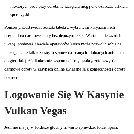
niektórych osób przy odrobinie szczęścia mogą one oznaczać całkiem
spore zyski.
Poniżej przedstawiona została tabela z wybranymi kasynami i ich
ofertami na darmowe spiny bez depozytu 2023. Warto na nie zwrócić
uwagę, ponieważ niewiele operatorów kasyn może pozwolić sobie na
udostępnienie kilkudziesięciu spinów na znanych i lubianych automatach
do gier. Jak już kilkukrotnie wspomnieliśmy, praktycznie wszystkie
darmowe obroty w kasynach online związane są z koniecznością obrotu
bonusem.
Logowanie Się W Kasynie
Vulkan Vegas
Jeśli nie ma jej w folderze głównym, warto sprawdzić folder spam.