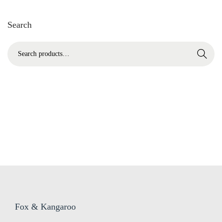
o
P
Search
i
n
n
S
U
Search
e
p
a
C
r
a
c
s
h
i
f
n
o
o
r
J
:
u
>
e
g
Fox & Kangaroo
a