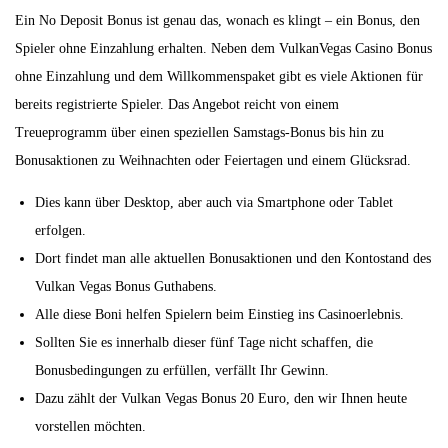
Ein No Deposit Bonus ist genau das, wonach es klingt – ein Bonus, den
Spieler ohne Einzahlung erhalten. Neben dem VulkanVegas Casino Bonus
ohne Einzahlung und dem Willkommenspaket gibt es viele Aktionen für
bereits registrierte Spieler. Das Angebot reicht von einem
Treueprogramm über einen speziellen Samstags-Bonus bis hin zu
Bonusaktionen zu Weihnachten oder Feiertagen und einem Glücksrad.
Dies kann über Desktop, aber auch via Smartphone oder Tablet
erfolgen.
Dort findet man alle aktuellen Bonusaktionen und den Kontostand des
Vulkan Vegas Bonus Guthabens.
Alle diese Boni helfen Spielern beim Einstieg ins Casinoerlebnis.
Sollten Sie es innerhalb dieser fünf Tage nicht schaffen, die
Bonusbedingungen zu erfüllen, verfällt Ihr Gewinn.
Dazu zählt der Vulkan Vegas Bonus 20 Euro, den wir Ihnen heute
vorstellen möchten.