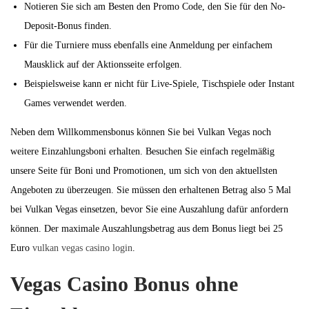
Notieren Sie sich am Besten den Promo Code, den Sie für den No-
Deposit-Bonus finden.
Für die Turniere muss ebenfalls eine Anmeldung per einfachem
Mausklick auf der Aktionsseite erfolgen.
Beispielsweise kann er nicht für Live-Spiele, Tischspiele oder Instant
Games verwendet werden.
Neben dem Willkommensbonus können Sie bei Vulkan Vegas noch
weitere Einzahlungsboni erhalten. Besuchen Sie einfach regelmäßig
unsere Seite für Boni und Promotionen, um sich von den aktuellsten
Angeboten zu überzeugen. Sie müssen den erhaltenen Betrag also 5 Mal
bei Vulkan Vegas einsetzen, bevor Sie eine Auszahlung dafür anfordern
können. Der maximale Auszahlungsbetrag aus dem Bonus liegt bei 25
Euro
vulkan vegas casino login
.
Vegas Casino Bonus ohne