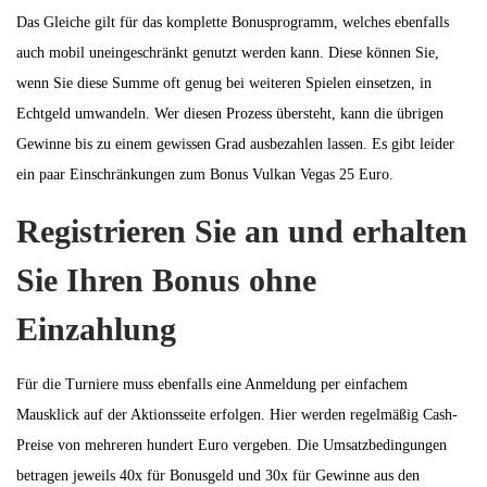
Das Gleiche gilt für das komplette Bonusprogramm, welches ebenfalls
auch mobil uneingeschränkt genutzt werden kann. Diese können Sie,
wenn Sie diese Summe oft genug bei weiteren Spielen einsetzen, in
Echtgeld umwandeln. Wer diesen Prozess übersteht, kann die übrigen
Gewinne bis zu einem gewissen Grad ausbezahlen lassen. Es gibt leider
ein paar Einschränkungen zum Bonus Vulkan Vegas 25 Euro.
Registrieren Sie an und erhalten
Sie Ihren Bonus ohne
Einzahlung
Für die Turniere muss ebenfalls eine Anmeldung per einfachem
Mausklick auf der Aktionsseite erfolgen. Hier werden regelmäßig Cash-
Preise von mehreren hundert Euro vergeben. Die Umsatzbedingungen
betragen jeweils 40x für Bonusgeld und 30x für Gewinne aus den