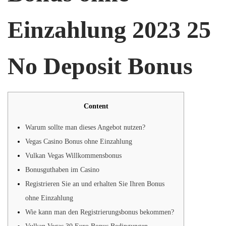
4
i
Einzahlung 2023 25
,
o
2
n
0
No Deposit Bonus
2
3
Content
Warum sollte man dieses Angebot nutzen?
Vegas Casino Bonus ohne Einzahlung
Vulkan Vegas Willkommensbonus
Bonusguthaben im Casino
Registrieren Sie an und erhalten Sie Ihren Bonus
ohne Einzahlung
Wie kann man den Registrierungsbonus bekommen?