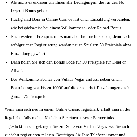
Als nächstes erklären wir Ihnen alle Bedingungen, die für den No
Deposit Bonus gelten.
Häufig sind Boni in Online Casinos mit einer Einzahlung verbunden,
wie beispielsweise bei einem Willkommens- oder Reload-Bonus.
Nach weiteren Freespins muss man aber hier nicht suchen, denn nach
erfolgreicher Registrierung werden neuen Spielern 50 Freispiele ohne
Einzahlung gewährt.
Dann holen Sie sich den Bonus Code für 50 Freispiele für Dead or
Alive 2.
Der Willkommensbonus von Vulkan Vegas umfasst neben einem
Bonusbetrag von bis zu 1000€ auf die ersten drei Einzahlungen auch
ganze 175 Freispiele.
Wenn man sich neu in einem Online Casino registriert, erhält man in der
Regel ebenfalls nichts. Nachdem Sie einen unserer Partnerlinks
angeklickt haben, gelangen Sie zur Seite von Vulkan Vegas, wo Sie sich
zunächst registrieren müssen. Bestätigen Sie Ihre Telefonnummer und