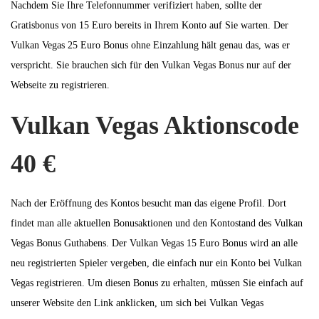
Nachdem Sie Ihre Telefonnummer verifiziert haben, sollte der
Gratisbonus von 15 Euro bereits in Ihrem Konto auf Sie warten. Der
Vulkan Vegas 25 Euro Bonus ohne Einzahlung hält genau das, was er
verspricht. Sie brauchen sich für den Vulkan Vegas Bonus nur auf der
Webseite zu registrieren.
Vulkan Vegas Aktionscode
40 €
Nach der Eröffnung des Kontos besucht man das eigene Profil. Dort
findet man alle aktuellen Bonusaktionen und den Kontostand des Vulkan
Vegas Bonus Guthabens. Der Vulkan Vegas 15 Euro Bonus wird an alle
neu registrierten Spieler vergeben, die einfach nur ein Konto bei Vulkan
Vegas registrieren. Um diesen Bonus zu erhalten, müssen Sie einfach auf
unserer Website den Link anklicken, um sich bei Vulkan Vegas