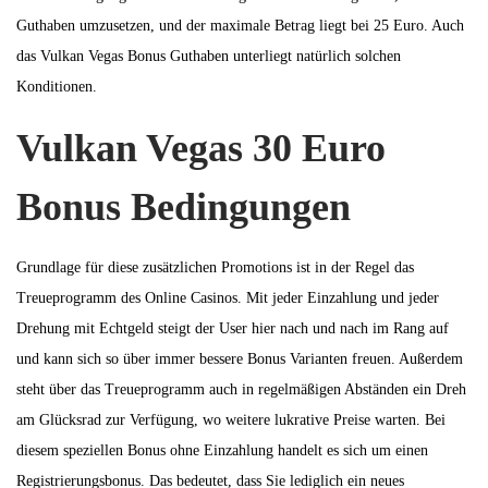
Guthaben umzusetzen, und der maximale Betrag liegt bei 25 Euro. Auch
das Vulkan Vegas Bonus Guthaben unterliegt natürlich solchen
Konditionen.
Vulkan Vegas 30 Euro
Bonus Bedingungen
Grundlage für diese zusätzlichen Promotions ist in der Regel das
Treueprogramm des Online Casinos. Mit jeder Einzahlung und jeder
Drehung mit Echtgeld steigt der User hier nach und nach im Rang auf
und kann sich so über immer bessere Bonus Varianten freuen. Außerdem
steht über das Treueprogramm auch in regelmäßigen Abständen ein Dreh
am Glücksrad zur Verfügung, wo weitere lukrative Preise warten. Bei
diesem speziellen Bonus ohne Einzahlung handelt es sich um einen
Registrierungsbonus. Das bedeutet, dass Sie lediglich ein neues