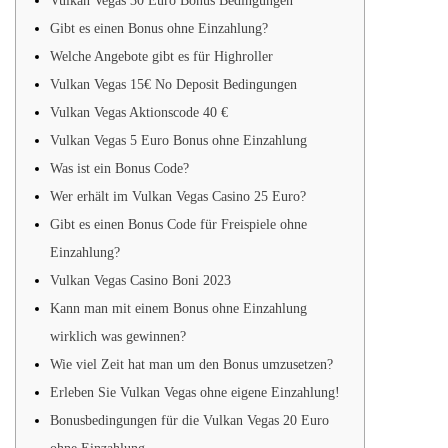
Vulkan Vegas 30 Euro Bonus Bedingungen
Gibt es einen Bonus ohne Einzahlung?
Welche Angebote gibt es für Highroller
Vulkan Vegas 15€ No Deposit Bedingungen
Vulkan Vegas Aktionscode 40 €
Vulkan Vegas 5 Euro Bonus ohne Einzahlung
Was ist ein Bonus Code?
Wer erhält im Vulkan Vegas Casino 25 Euro?
Gibt es einen Bonus Code für Freispiele ohne
Einzahlung?
Vulkan Vegas Casino Boni 2023
Kann man mit einem Bonus ohne Einzahlung
wirklich was gewinnen?
Wie viel Zeit hat man um den Bonus umzusetzen?
Erleben Sie Vulkan Vegas ohne eigene Einzahlung!
Bonusbedingungen für die Vulkan Vegas 20 Euro