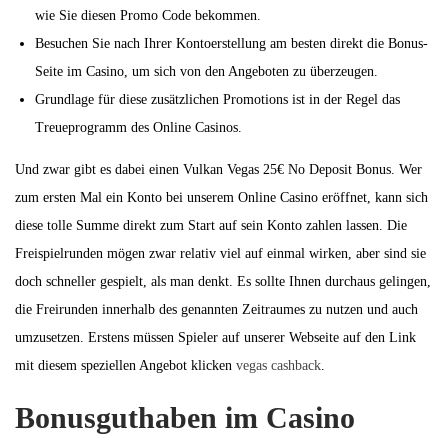
wie Sie diesen Promo Code bekommen.
Besuchen Sie nach Ihrer Kontoerstellung am besten direkt die Bonus-
Seite im Casino, um sich von den Angeboten zu überzeugen.
Grundlage für diese zusätzlichen Promotions ist in der Regel das
Treueprogramm des Online Casinos.
Und zwar gibt es dabei einen Vulkan Vegas 25€ No Deposit Bonus. Wer
zum ersten Mal ein Konto bei unserem Online Casino eröffnet, kann sich
diese tolle Summe direkt zum Start auf sein Konto zahlen lassen. Die
Freispielrunden mögen zwar relativ viel auf einmal wirken, aber sind sie
doch schneller gespielt, als man denkt. Es sollte Ihnen durchaus gelingen,
die Freirunden innerhalb des genannten Zeitraumes zu nutzen und auch
umzusetzen. Erstens müssen Spieler auf unserer Webseite auf den Link
mit diesem speziellen Angebot klicken
vegas cashback
.
Bonusguthaben im Casino