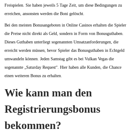
Freispielen. Sie haben jeweils 5 Tage Zeit, um diese Bedingungen zu
erreichen, ansonsten werden die Boni gelöscht.
Bei den meisten Bonusangeboten in Online Casinos erhalten die Spieler
die Preise nicht direkt als Geld, sondern in Form von Bonusguthaben.
Dieses Guthaben unterliegt sogenannten Umsatzanforderungen, die
erreicht werden müssen, bevor Spieler das Bonusguthaben in Echtgeld
umwandeln können. Jeden Samstag gibt es bei Vulkan Vegas die
sogenannte „Saturday Request“. Hier haben alle Kunden, die Chance
einen weiteren Bonus zu erhalten.
Wie kann man den
Registrierungsbonus
bekommen?