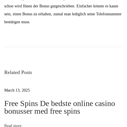
schon wird Ihnen der Bonus gutgeschrieben. Einfacher könnte es kaum
sein, einen Bonus zu erhalten, zumal man lediglich seine Telefonnummer
bestätigen muss.
P
P
M
r
o
o
e
s
v
t
s
i
b
Related Posts
o
e
t
u
t
s
-
March 13, 2025
n
p
A
Free Spins De bedste online casino
o
Z
bonusser med free spins
a
s
9
t
0
Read more