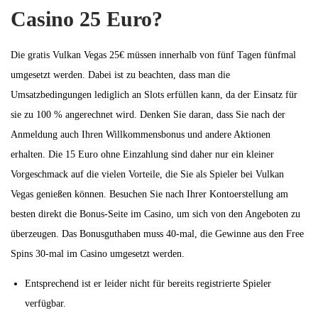
Casino 25 Euro?
Die gratis Vulkan Vegas 25€ müssen innerhalb von fünf Tagen fünfmal
umgesetzt werden. Dabei ist zu beachten, dass man die
Umsatzbedingungen lediglich an Slots erfüllen kann, da der Einsatz für
sie zu 100 % angerechnet wird. Denken Sie daran, dass Sie nach der
Anmeldung auch Ihren Willkommensbonus und andere Aktionen
erhalten. Die 15 Euro ohne Einzahlung sind daher nur ein kleiner
Vorgeschmack auf die vielen Vorteile, die Sie als Spieler bei Vulkan
Vegas genießen können. Besuchen Sie nach Ihrer Kontoerstellung am
besten direkt die Bonus-Seite im Casino, um sich von den Angeboten zu
überzeugen. Das Bonusguthaben muss 40-mal, die Gewinne aus den Free
Spins 30-mal im Casino umgesetzt werden.
Entsprechend ist er leider nicht für bereits registrierte Spieler
verfügbar.