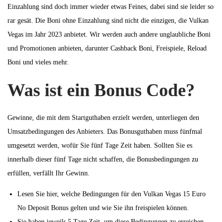
Einzahlung sind doch immer wieder etwas Feines, dabei sind sie leider so
rar gesät. Die Boni ohne Einzahlung sind nicht die einzigen, die Vulkan
Vegas im Jahr 2023 anbietet. Wir werden auch andere unglaubliche Boni
und Promotionen anbieten, darunter Cashback Boni, Freispiele, Reload
Boni und vieles mehr.
Was ist ein Bonus Code?
Gewinne, die mit dem Startguthaben erzielt werden, unterliegen den
Umsatzbedingungen des Anbieters. Das Bonusguthaben muss fünfmal
umgesetzt werden, wofür Sie fünf Tage Zeit haben. Sollten Sie es
innerhalb dieser fünf Tage nicht schaffen, die Bonusbedingungen zu
erfüllen, verfällt Ihr Gewinn.
Lesen Sie hier, welche Bedingungen für den Vulkan Vegas 15 Euro
No Deposit Bonus gelten und wie Sie ihn freispielen können.
Sie haben jeweils 5 Tage Zeit, um diese Bedingungen zu erreichen,