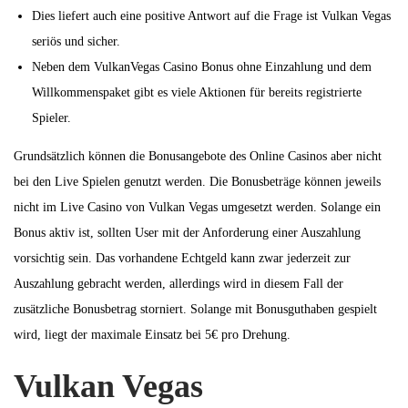
Dies liefert auch eine positive Antwort auf die Frage ist Vulkan Vegas
seriös und sicher.
Neben dem VulkanVegas Casino Bonus ohne Einzahlung und dem
Willkommenspaket gibt es viele Aktionen für bereits registrierte
Spieler.
Grundsätzlich können die Bonusangebote des Online Casinos aber nicht
bei den Live Spielen genutzt werden. Die Bonusbeträge können jeweils
nicht im Live Casino von Vulkan Vegas umgesetzt werden. Solange ein
Bonus aktiv ist, sollten User mit der Anforderung einer Auszahlung
vorsichtig sein. Das vorhandene Echtgeld kann zwar jederzeit zur
Auszahlung gebracht werden, allerdings wird in diesem Fall der
zusätzliche Bonusbetrag storniert. Solange mit Bonusguthaben gespielt
wird, liegt der maximale Einsatz bei 5€ pro Drehung.
Vulkan Vegas