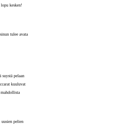
n lopu kesken!
sinun tulee avata
ä suystä pelaan
accarat kuuluvat
n mahdollista
n uusien pelien