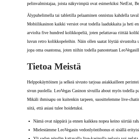
pelinvalmistajaa, joista näkyvimpiä ovat esimerkiksi NetEnt, 
Älypuhelimella tai tabletilla pelaaminen onnistuu kahdella tavall
Mobiilikasinon kaikki versiot ovat todella laadukkaita ja heti 
arviolta five hundred kolikkopeliä, joten pelattavaa riittää koli
luvun retro kolikkopeleihin. Näin ollen saatat löytää sivustolta 
jopa oma osastonsa, joten niihin todella panostetaan LeoVegasill
Tietoa Meistä
Helppokäyttöinen ja selkeä sivusto tarjoaa asiakkailleen perinte
sivun puolella. LeoVegas Casinon sivuilla about myös todella pa
Mikäli ihmisapu on kuitenkin tarpeen, suosittelemme live-chatin
siitä, että asiasi tulee hoidetuksi.
Nämä ovat näppärä ja ennen kaikkea nopea keino siirtää raha
Mielestämme LeoVegasin vedonlyöntibonus ei sisällä erityis
Yli sadan pöydän kattavalla live-kasinolla pelaaja voi pelata 