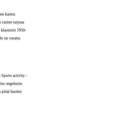
sen kautta.
 casino tarjoaa
 klassisiin 1950-
le on varattu
 Sports activity -
piin ongelmiin.
a pitää huolen