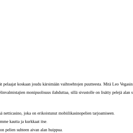
ät pelaajat koskaan joudu kärsimään vaihtoehtojen puutteesta. Mitä Leo Vegasi
invalmistajien monipuolisuus ilahduttaa, sillä sivustolle on lisätty pelejä alan su
ä netticasino, joka on erikoistunut mobiilikasinopelien tarjoamiseen.
imme kautta ja kurkkaat itse.
 on pelien suhteen aivan alan huippua.