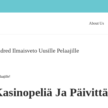
About Us
red Ilmaisveto Uusille Pelaajille
aajille!
sinopeliä Ja Päivittä