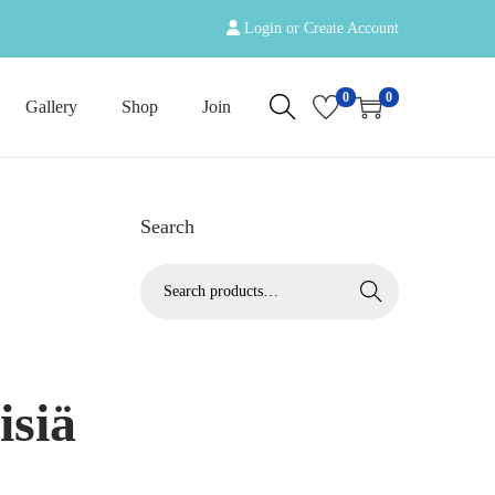
Login or Create Account
0
0
Gallery
Shop
Join
Search
S
Search
e
a
r
isiä
c
h
f
o