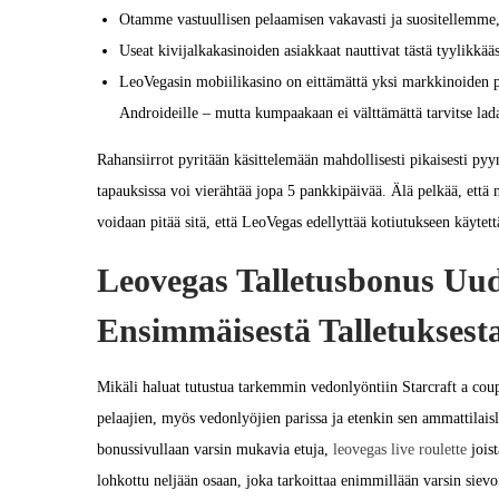
Otamme vastuullisen pelaamisen vakavasti ja suositellemme,
Useat kivijalkakasinoiden asiakkaat nauttivat tästä tyylikkääs
LeoVegasin mobiilikasino on eittämättä yksi markkinoiden parh
Androideille – mutta kumpaakaan ei välttämättä tarvitse ladat
Rahansiirrot pyritään käsittelemään mahdollisesti pikaisesti pyynt
tapauksissa voi vierähtää jopa 5 pankkipäivää. Älä pelkää, että 
voidaan pitää sitä, että LeoVegas edellyttää kotiutukseen käytet
Leovegas Talletusbonus Uud
Ensimmäisestä Talletuksest
Mikäli haluat tutustua tarkemmin vedonlyöntiin Starcraft a coupl
pelaajien, myös vedonlyöjien parissa ja etenkin sen ammattilai
bonussivullaan varsin mukavia etuja,
leovegas live roulette
joist
lohkottu neljään osaan, joka tarkoittaa enimmillään varsin siev