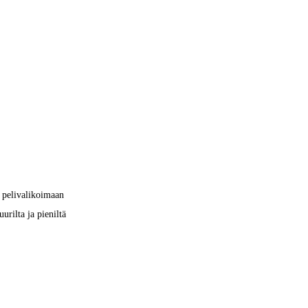
n pelivalikoimaan
urilta ja pieniltä