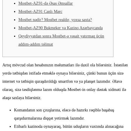
Mostbet-AZ91-də Əsas Əmsallar
Mostbet-AZ91 Canlı Mərc
Mostbet nədir? Mostbet realdır, yoxsa saxta?
Mostbet-AZ90 Bukmeker və Kazino Azərbaycanda
Qeydiyyatdan sonra Mostbet-ə vəsait yatırmaq üçün
addım-addım təlimat
Artıq mövcud olan hesabınızın məlumatları ilə daxil ola bilərsiniz. İstənilən
yerdə tətbiqdən istifadə etməklə oynaya bilərsiniz, çünki bunun üçün sizə
internet və tətbiqin quraşdırıldığı smartfon və ya planşet lazımdır. Əlavə
olaraq, sizə təsdiqlənmə lazım olduqda Mostbet-in onlay dəstək xidməti ilə
əlaqə saxlaya bilərsiniz.
Komandanın son çıxışlarına, eləcə də hazırkı rəqiblə başabaş
qarşıdurmalarına diqqət yetirmək lazımdır.
Etibarlı kazinoda oynayaraq, bütün uduşların vaxtında alınacağına