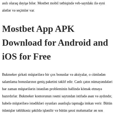
asılı olaraq dəyişə bilər. Mostbet mobil tətbiqində veb-saytdakı ilə eyni
alətlər və seçimlər var.
Mostbet App APK
Download for Android and
iOS for Free
Bukmeker şirkəti müştərilərə bir çox bonuslar və aksiyalar, o cümlədən
salamlama bonuslarının geniş paketini təklif edir. Canlı çatın nümayəndələri
hər zaman müştərilərin istənilən probleminin həllində kömək etməyə
hazırdırlar. Bukmeker kontorunun rəsmi saytından istifadə asan və aydındır,
habelə müştərilərə istədikləri oyunları asanlıqla tapmağa imkan verir. Bütün
ödənişlər təhlükəsiz şəkildə işlənilir və bütün şəxsi məlumatlar ən son