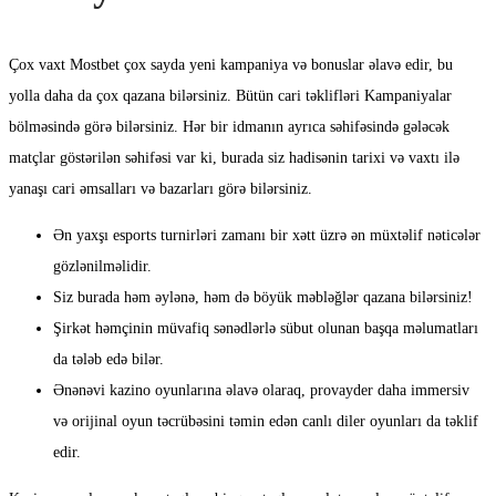
Çox vaxt Mostbet çox sayda yeni kampaniya və bonuslar əlavə edir, bu
yolla daha da çox qazana bilərsiniz. Bütün cari təklifləri Kampaniyalar
bölməsində görə bilərsiniz. Hər bir idmanın ayrıca səhifəsində gələcək
matçlar göstərilən səhifəsi var ki, burada siz hadisənin tarixi və vaxtı ilə
yanaşı cari əmsalları və bazarları görə bilərsiniz.
Ən yaxşı esports turnirləri zamanı bir xətt üzrə ən müxtəlif nəticələr
gözlənilməlidir.
Siz burada həm əylənə, həm də böyük məbləğlər qazana bilərsiniz!
Şirkət həmçinin müvafiq sənədlərlə sübut olunan başqa məlumatları
da tələb edə bilər.
Ənənəvi kazino oyunlarına əlavə olaraq, provayder daha immersiv
və orijinal oyun təcrübəsini təmin edən canlı diler oyunları da təklif
edir.