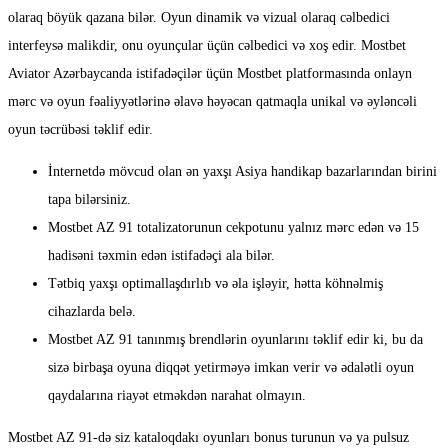
olaraq böyük qazana bilər. Oyun dinamik və vizual olaraq cəlbedici
interfeysə malikdir, onu oyunçular üçün cəlbedici və xoş edir. Mostbet
Aviator Azərbaycanda istifadəçilər üçün Mostbet platformasında onlayn
mərc və oyun fəaliyyətlərinə əlavə həyəcan qatmaqla unikal və əyləncəli
oyun təcrübəsi təklif edir.
İnternetdə mövcud olan ən yaxşı Asiya handikap bazarlarından birini
tapa bilərsiniz.
Mostbet AZ 91 totalizatorunun cekpotunu yalnız mərc edən və 15
hadisəni təxmin edən istifadəçi ala bilər.
Tətbiq yaxşı optimallaşdırlıb və əla işləyir, hətta köhnəlmiş
cihazlarda belə.
Mostbet AZ 91 tanınmış brendlərin oyunlarını təklif edir ki, bu da
sizə birbaşa oyuna diqqət yetirməyə imkan verir və ədalətli oyun
qaydalarına riayət etməkdən narahat olmayın.
Mostbet AZ 91-də siz kataloqdakı oyunları bonus turunun və ya pulsuz