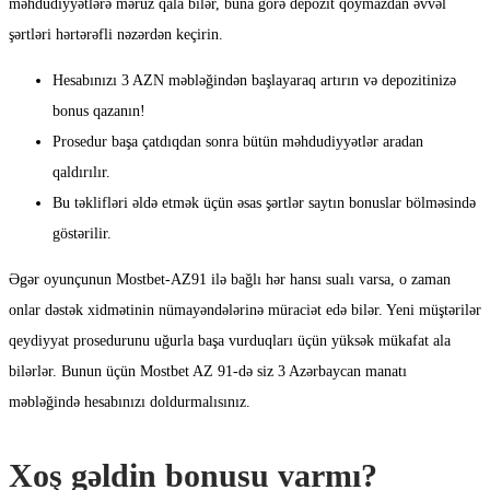
məhdudiyyətlərə məruz qala bilər, buna görə depozit qoymazdan əvvəl
şərtləri hərtərəfli nəzərdən keçirin.
Hesabınızı 3 AZN məbləğindən başlayaraq artırın və depozitinizə
bonus qazanın!
Prosedur başa çatdıqdan sonra bütün məhdudiyyətlər aradan
qaldırılır.
Bu təklifləri əldə etmək üçün əsas şərtlər saytın bonuslar bölməsində
göstərilir.
Əgər oyunçunun Mostbet-AZ91 ilə bağlı hər hansı sualı varsa, o zaman
onlar dəstək xidmətinin nümayəndələrinə müraciət edə bilər. Yeni müştərilər
qeydiyyat prosedurunu uğurla başa vurduqları üçün yüksək mükafat ala
bilərlər. Bunun üçün Mostbet AZ 91-də siz 3 Azərbaycan manatı
məbləğində hesabınızı doldurmalısınız.
Xoş gəldin bonusu varmı?