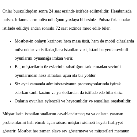
Onlar buraxıldıqdan sonra 24 saat ərzində istifadə edilməlidir. Hesabınızda
pulsuz fırlanmaların mövcudluğunu yoxlaya bilərsiniz. Pulsuz fırlanmalar
istifadə edildiyi andan sonrakı 72 saat ərzində mərc edilə bilər.
Mostbet-in onlayn kazinosu həm masa üstü, həm də mobil cihazlarda
mövcuddur və istifadəçilərə istənilən vaxt, istənilən yerdə sevimli
oyunlarını oynamağa imkan verir.
Bu, müştərilərin öz evlərinin rahatlığını tərk etmədən sevimli
oyunlarından həzz almaları üçün əla bir yoldur.
Siz eyni zamanda administrasiyanın promosyonlarında iştirak
edərkən canlı kazino və ya slotlardan da istifadə edə bilərsiniz.
Onların oyunları əyləncəli və həyəcanlıdır və əmsalları rəqabətlidir.
Müştərilərin istənilən suallarını cavablandırmaq və ya onların yaranan
problemlərini həll etmək üçün xüsusi müştəri xidməti heyəti fəaliyyət
göstərir. Mostbet hər zaman əlavə səy göstərməyə və müştəriləri məmnun