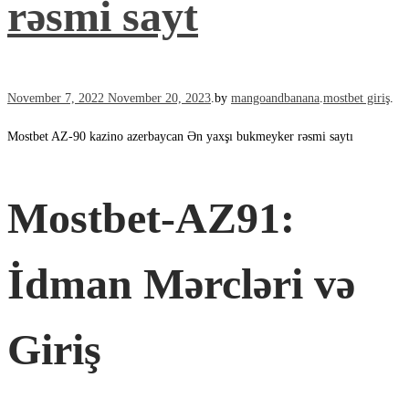
rəsmi sayt
Posted on
Posted in
November 7, 2022
November 20, 2023
.
by
mangoandbanana
.
mostbet giriş
.
Mostbet AZ-90 kazino azerbaycan Ən yaxşı bukmeyker rəsmi saytı
Mostbet-AZ91:
İdman Mərcləri və
Giriş