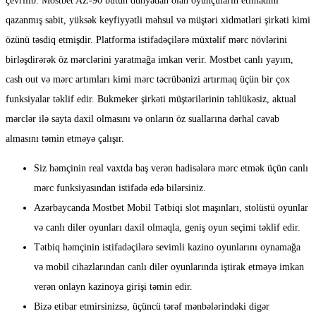
çevrilib. Mostbet AZ-90 bütün dünyadan olan oyunçuların etimadını
qazanmış sabit, yüksək keyfiyyətli məhsul və müştəri xidmətləri şirkəti kimi
özünü təsdiq etmişdir. Platforma istifadəçilərə müxtəlif mərc növlərini
birləşdirərək öz mərclərini yaratmağa imkan verir. Mostbet canlı yayım,
cash out və mərc artımları kimi mərc təcrübənizi artırmaq üçün bir çox
funksiyalar təklif edir. Bukmeker şirkəti müştərilərinin təhlükəsiz, aktual
mərclər ilə sayta daxil olmasını və onların öz suallarına dərhal cavab
almasını təmin etməyə çalışır.
Siz həmçinin real vaxtda baş verən hadisələrə mərc etmək üçün canlı
mərc funksiyasından istifadə edə bilərsiniz.
Azərbaycanda Mostbet Mobil Tətbiqi slot maşınları, stolüstü oyunlar
və canlı diler oyunları daxil olmaqla, geniş oyun seçimi təklif edir.
Tətbiq həmçinin istifadəçilərə sevimli kazino oyunlarını oynamağa
və mobil cihazlarından canlı diler oyunlarında iştirak etməyə imkan
verən onlayn kazinoya girişi təmin edir.
Bizə etibar etmirsinizsə, üçüncü tərəf mənbələrindəki digər