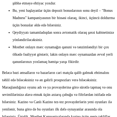
şübhə etməyə ehtiyac yoxdur.
Bu, yeni başlayanlar üçün depozit bonuslarının sonu deyil – “Bonus
Madness” kampaniyasının bir hissəsi olaraq, ikinci, üçüncü doldurma
üçün bonuslar əldə edə bilərsiniz.
Qeydiyyatı tamamladıqdan sonra avtomatik olaraq şəxsi kabinetinizə
yönləndiriləcəksiniz.
Mostbet onlayn mərc oynamağın qanuni və tənzimləndiyi bir çox
ölkədə fəaliyyət göstərir, lakin onlayn mərc oynamazdan əvvəl yerli
qanunlarınızı yoxlamaq həmişə yaxşı fikirdir.
Beləcə bəzi əmsalların və bazarların cari matçda qalib gəlmək ehtimalını
təhlil edə biləcəksiniz və ən gəlirli proqnozları verə biləcəksiniz.
Maraqlandığınız oyunu adı və ya provayderinə görə sürətlə tapmaq və onu
sevimlilərinizə əlavə etmək üçün axtarış çubuğu və filtrlərdən istifadə edə
bilərsiniz. Kazino və Canlı Kazino tez-tez provayderlərin yeni oyunları ilə
yenilənir, buna görə də bu oyunları ilk dəfə oynayanlar arasında ola
bilərsiniz. Üstəlik, Mostbet Kampaniyalarında kazino üçün geniş təkliflər