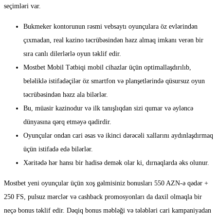
seçimləri var.
Bukmeker kontorunun rəsmi vebsaytı oyunçulara öz evlərindən
çıxmadan, real kazino təcrübəsindən həzz almaq imkanı verən bir
sıra canlı dilerlərlə oyun təklif edir.
Mostbet Mobil Tətbiqi mobil cihazlar üçün optimallaşdırılıb,
beləliklə istifadəçilər öz smartfon və planşetlərində qüsursuz oyun
təcrübəsindən həzz ala bilərlər.
Bu, müasir kazinodur və ilk tanışlıqdan sizi qumar və əyləncə
dünyasına qərq etməyə qadirdir.
Oyunçular ondan cari əsas və ikinci dərəcəli xallarını aydınlaşdırmaq
üçün istifadə edə bilərlər.
Xəritədə hər hansı bir hadisə demək olar ki, dırnaqlarda əks olunur.
Mostbet yeni oyunçular üçün xoş gəlmisiniz bonusları 550 AZN-ə qədər +
250 FS, pulsuz mərclər və cashback promosyonları da daxil olmaqla bir
neçə bonus təklif edir. Dəqiq bonus məbləği və tələbləri cari kampaniyadan