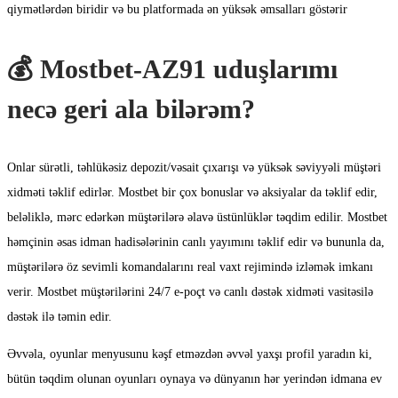
qiymətlərdən biridir və bu platformada ən yüksək əmsalları göstərir
💰 Mostbet-AZ91 uduşlarımı
necə geri ala bilərəm?
Onlar sürətli, təhlükəsiz depozit/vəsait çıxarışı və yüksək səviyyəli müştəri
xidməti təklif edirlər. Mostbet bir çox bonuslar və aksiyalar da təklif edir,
beləliklə, mərc edərkən müştərilərə əlavə üstünlüklər təqdim edilir. Mostbet
həmçinin əsas idman hadisələrinin canlı yayımını təklif edir və bununla da,
müştərilərə öz sevimli komandalarını real vaxt rejimində izləmək imkanı
verir. Mostbet müştərilərini 24/7 e-poçt və canlı dəstək xidməti vasitəsilə
dəstək ilə təmin edir.
Əvvəla, oyunlar menyusunu kəşf etməzdən əvvəl yaxşı profil yaradın ki,
bütün təqdim olunan oyunları oynaya və dünyanın hər yerindən idmana ev