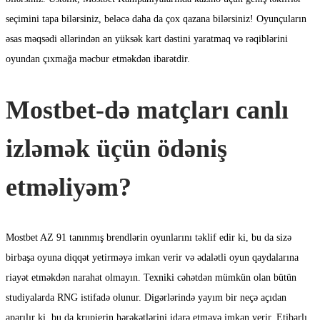
seçimini tapa bilərsiniz, beləcə daha da çox qazana bilərsiniz! Oyunçuların
əsas məqsədi əllərindən ən yüksək kart dəstini yaratmaq və rəqiblərini
oyundan çıxmağa məcbur etməkdən ibarətdir.
Mostbet-də matçları canlı
izləmək üçün ödəniş
etməliyəm?
Mostbet AZ 91 tanınmış brendlərin oyunlarını təklif edir ki, bu da sizə
birbaşa oyuna diqqət yetirməyə imkan verir və ədalətli oyun qaydalarına
riayət etməkdən narahat olmayın. Texniki cəhətdən mümkün olan bütün
studiyalarda RNG istifadə olunur. Digərlərində yayım bir neçə açıdan
aparılır ki, bu da krupierin hərəkətlərini idarə etməyə imkan verir. Etibarlı