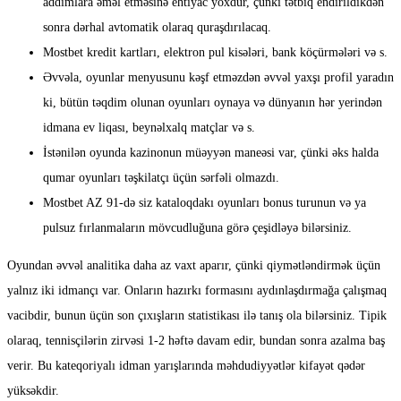
addımlara əməl etməsinə ehtiyac yoxdur, çünki tətbiq endirildikdən
sonra dərhal avtomatik olaraq quraşdırılacaq.
Mostbet kredit kartları, elektron pul kisələri, bank köçürmələri və s.
Əvvəla, oyunlar menyusunu kəşf etməzdən əvvəl yaxşı profil yaradın
ki, bütün təqdim olunan oyunları oynaya və dünyanın hər yerindən
idmana ev liqası, beynəlxalq matçlar və s.
İstənilən oyunda kazinonun müəyyən maneəsi var, çünki əks halda
qumar oyunları təşkilatçı üçün sərfəli olmazdı.
Mostbet AZ 91-də siz kataloqdakı oyunları bonus turunun və ya
pulsuz fırlanmaların mövcudluğuna görə çeşidləyə bilərsiniz.
Oyundan əvvəl analitika daha az vaxt aparır, çünki qiymətləndirmək üçün
yalnız iki idmançı var. Onların hazırkı formasını aydınlaşdırmağa çalışmaq
vacibdir, bunun üçün son çıxışların statistikası ilə tanış ola bilərsiniz. Tipik
olaraq, tennisçilərin zirvəsi 1-2 həftə davam edir, bundan sonra azalma baş
verir. Bu kateqoriyalı idman yarışlarında məhdudiyyətlər kifayət qədər
yüksəkdir.