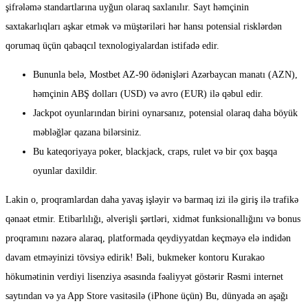
şifrələmə standartlarına uyğun olaraq saxlanılır. Sayt həmçinin
saxtakarlıqları aşkar etmək və müştəriləri hər hansı potensial risklərdən
qorumaq üçün qabaqcıl texnologiyalardan istifadə edir.
Bununla belə, Mostbet AZ-90 ödənişləri Azərbaycan manatı (AZN),
həmçinin ABŞ dolları (USD) və avro (EUR) ilə qəbul edir.
Jackpot oyunlarından birini oynarsanız, potensial olaraq daha böyük
məbləğlər qazana bilərsiniz.
Bu kateqoriyaya poker, blackjack, craps, rulet və bir çox başqa
oyunlar daxildir.
Lakin o, proqramlardan daha yavaş işləyir və barmaq izi ilə giriş ilə trafikə
qənaət etmir. Etibarlılığı, əlverişli şərtləri, xidmət funksionallığını və bonus
proqramını nəzərə alaraq, platformada qeydiyyatdan keçməyə elə indidən
davam etməyinizi tövsiyə edirik! Bəli, bukmeker kontoru Kurakao
hökumətinin verdiyi lisenziya əsasında fəaliyyət göstərir Rəsmi internet
saytından və ya App Store vasitəsilə (iPhone üçün) Bu, dünyada ən aşağı