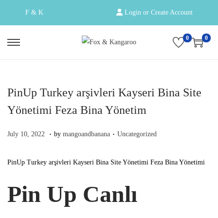
F & K
Login or Create Account
0
0
S
S
k
k
i
i
p
p
PinUp Turkey arşivleri Kayseri Bina Site
t
t
Yönetimi Feza Bina Yönetim
o
o
.
.
n
c
Posted on
Posted in
S
July 10, 2022
by
mangoandbanana
Uncategorized
a
o
e
v
n
p
PinUp Turkey arşivleri Kayseri Bina Site Yönetimi Feza Bina Yönetimi
i
t
t
g
e
Pin Up Canlı
e
a
n
m
t
t
b