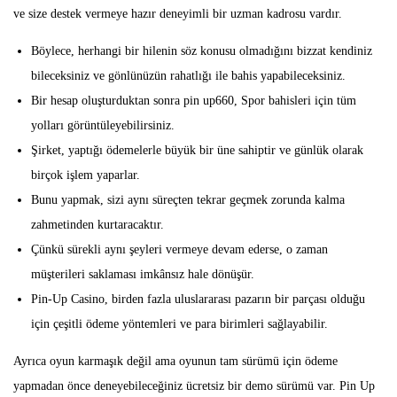
ve size destek vermeye hazır deneyimli bir uzman kadrosu vardır.
Böylece, herhangi bir hilenin söz konusu olmadığını bizzat kendiniz
bileceksiniz ve gönlünüzün rahatlığı ile bahis yapabileceksiniz.
Bir hesap oluşturduktan sonra pin up660, Spor bahisleri için tüm
yolları görüntüleyebilirsiniz.
Şirket, yaptığı ödemelerle büyük bir üne sahiptir ve günlük olarak
birçok işlem yaparlar.
Bunu yapmak, sizi aynı süreçten tekrar geçmek zorunda kalma
zahmetinden kurtaracaktır.
Çünkü sürekli aynı şeyleri vermeye devam ederse, o zaman
müşterileri saklaması imkânsız hale dönüşür.
Pin-Up Casino, birden fazla uluslararası pazarın bir parçası olduğu
için çeşitli ödeme yöntemleri ve para birimleri sağlayabilir.
Ayrıca oyun karmaşık değil ama oyunun tam sürümü için ödeme
yapmadan önce deneyebileceğiniz ücretsiz bir demo sürümü var. Pin Up