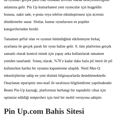
anlamına gelir. Pin Up kumarhanesi yeni oyuncular için hoşgeldin
bonusu, nakit iade, e-posta veya telefon etkinleştirmesi için ücretsiz
döndürmeler sunar. Slotlar, kumar oyunlarının en popüler
kategorilerinden biridir.
Tamamen şeffaf olan ve oyunun bütünlüğünü etkilemeyen birkaç
ayarlama ile gerçek paralı bir oyun haline gelir. 0, tüm platformu gerçek
zamanlı olarak kontrol etmek için yapay zeka kullanılarak tamamen
yeniden tasarlandı. Sonuç olarak, %70’e kadar daha fazla pil ömrü ile pil
kullanırken harika bir oynama kapasitesine ulaşıldı. Nesil Max-Q
teknolojilerine sahip en yeni dizüstü bilgisayarlarda desteklemektedir.
Onaylanan siparişiniz sms-mail ile tarafınıza bilgilendirme yapılmaktadır.
Resmi Pin-Up kaynağı, platformun herhangi bir taşınabilir cihaz için
optimize edildiği müşterileri için özel bir mobil versiyona sahiptir.
Pin Up.com Bahis Sitesi