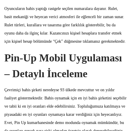
Oyuncuların bahis yaptığı rastgele seçilen numaralara dayanır. Rulet,
basit mekaniği ve heyecan verici atmosferi ile eğlenceli bir zaman sunar.
Rulet türleri, kurallara ve tasarıma göre farklılık gösterebilir, bu da
oyunu daha da ilginç kılar. Kazancınızı kişisel hesaplara transfer etmek
için kişisel hesap bölümünde “Çek” düğmesine tıklamanız gerekmektedir.
Pin-Up Mobil Uygulaması
– Detaylı İnceleme
Çevrimiçi bahis şirketi neredeyse 93 ülkede mevcuttur ve on yıldır
faaliyet göstermektedir. Bahis oynamak için en iyi bahis şirketini seçebilir
ve tabii ki en iyi oranları elde edebilirsiniz. Topluluğumuza katılmaya ve
piyasadaki en iyi oyunları oynamaya karar verdiğiniz için heyecanlıyız.
Evet, Pin Up kumarhanesinde demo modunda oynamak mümkündür, bu
da oyunları gerçek para riski olmadan ücretsiz olarak deneyebileceğiniz