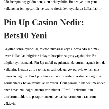
250 freespin hoş geldin bonusunu bekleyebilir. Bu hediye, tüm yeni
kullanıcılar için geçerlidir ve casino sitesindeki oyunlarda kullanılabilir.
Pin Up Casino Nedir:
Bets10 Yeni
Kayıttan sonra oyuncular, telefon numarası veya e-posta adresi olmak
üzere kullanılan bilgilerle kolayca hesaplarına giriş yapabilirler. Bu
bilgiler aynı zamanda Pin Up mobil uygulamasında oturum açmak için de
kullanılır. Hesaba giriş yapmadan casinoda gerçek parayla oynamanız
mümkün değildir. Pin Up online casino müşterileri tarafından doğrudan
görülebilecek başka avantajlar da vardır. Ödül parasının ilk çekilmesinden
önce hesabınızı doğrulamanız zorunludur. “Profil” anketinin tüm
satırlarını doldurun, pasaportunuzun ve banka kartınızın taramasını
yükleyin.