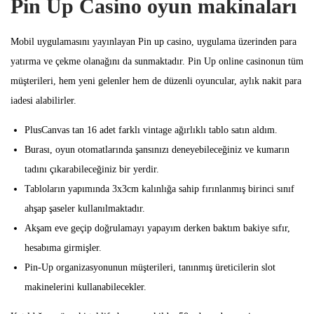
Pin Up Casino oyun makinaları
Mobil uygulamasını yayınlayan Pin up casino, uygulama üzerinden para
yatırma ve çekme olanağını da sunmaktadır. Pin Up online casinonun tüm
müşterileri, hem yeni gelenler hem de düzenli oyuncular, aylık nakit para
iadesi alabilirler.
PlusCanvas tan 16 adet farklı vintage ağırlıklı tablo satın aldım.
Burası, oyun otomatlarında şansınızı deneyebileceğiniz ve kumarın
tadını çıkarabileceğiniz bir yerdir.
Tabloların yapımında 3x3cm kalınlığa sahip fırınlanmış birinci sınıf
ahşap şaseler kullanılmaktadır.
Akşam eve geçip doğrulamayı yapayım derken baktım bakiye sıfır,
hesabıma girmişler.
Pin-Up organizasyonunun müşterileri, tanınmış üreticilerin slot
makinelerini kullanabilecekler.