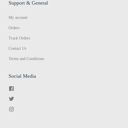
Support & General
s
л
t
ь
My account
:
н
Orders
ы
Track Orders
й
с
Contact Us
а
Terms and Conditions
й
т
Social Media
М
о
с
т
б
е
т