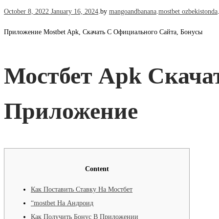
Posted on
Posted in
October 8, 2022
January 16, 2024
.
by
mangoandbanana
.
mostbet ozbekistonda
Приложение Mostbet Apk, Скачать С Официального Сайта, Бонусы
Мостбет Apk Скача
Приложение
Content
Как Поставить Ставку На Мостбет
“mostbet На Андроид
Как Получить Бонус В Приложении