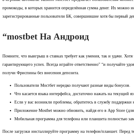
промокоды, в которых хранится определённая сумма денег. Их можно ис
зарегистрированные пользователи БК, совершившие хотя бы первый де
“mostbet На Андроид
Помните, что выигрыш в ставках требует как умения, так и удачи. Хотя
гарантирующего успех. Всегда играйте ответственно” “и получайте уд
получи Фриспины без внесения депозита.
Пользователи Мостбет нередко получают разные виды бонусов.
Что касается языка интерфейса, достаточно нажать на текущий я
Если у вас возникли проблемы, обратитесь в службу поддержки 
Приложение Mostbet можно обновить, найдя его в App Store (для
Мобильная программа для телефона или планшета полностью зам
После загрузки инсталлируйте программу на телефон/планшет. Перед тем