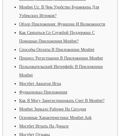
Mostbet Uz: В Чем Удобство Букмекера Для
Узбекских Игроков?
Обзор Приложения: Функции И Возможности
Как Связаться Со Службой Поддержки С
Помощью Приложения Mostbet?
Способы Оплаты В Приложении Mostbet
Процесс Регистрации В Приложении Mostbet
Пользовательский Интерфейс В Приложении
Mostbet
Мостбет Авиатор Игра
Функционал Приложения
Как Я Могу Зарегистрировать Счет В Mostbet?
Mostbet Зеркало Рабочее На Сегодня
Основные Характеристики Mostbet Apk
Мостбет Играть На Деньги
Мостбет Отзывы