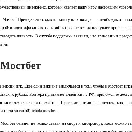
 дружественный интерфейс, который сделает вашу игру настоящим удовол
е Mostbet. Прежде чем создавать заявку на вывод денег, необходимо запо
ройти идентификацию, но такой запрос не всегда поступает при” “перв
дтвердить личность. В службе поддержки заявили, что трансляции предос
тчей.
 Мостбет
 версии игр. Еще один вариант заключается в том, чтобы в Мостбет игра
оссийских рублях. Контора принимает клиентов из РФ, приложение досту
 часто делает ставки с телефона. Программа не лишена недостатков, но в
ми и статистикой)
ichida mostbet
.
остбет бывают не только ставки на спорт и киберспорт, здесь можно та
во разнообразных виртуальных игр. Раз в несколько месяцев букмекер в