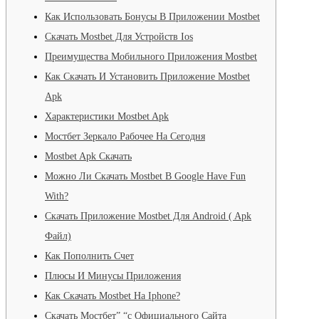
Как Использовать Бонусы В Приложении Mostbet
Скачать Mostbet Для Устройств Ios
Преимущества Мобильного Приложения Mostbet
Как Скачать И Установить Приложение Mostbet
Apk
Характеристики Mostbet Apk
Мостбет Зеркало Рабочее На Сегодня
Mostbet Apk Скачать
Можно Ли Скачать Mostbet В Google Have Fun
With?
Скачать Приложение Mostbet Для Android ( Apk
Файл)
Как Пополнить Счет
Плюсы И Минусы Приложения
Как Скачать Mostbet На Iphone?
Скачать Мостбет” “с Официального Сайта