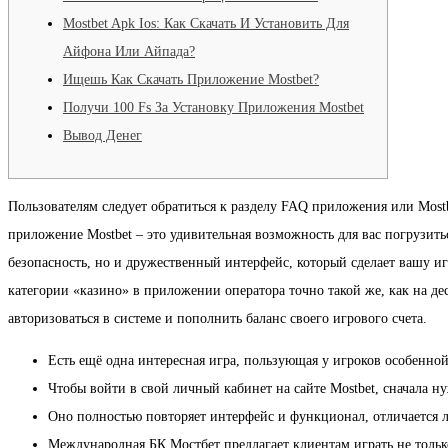
Mostbet Apk Ios: Как Скачать И Установить Для
Айфона Или Айпада?
Ищешь Как Скачать Приложение Mostbet?
Получи 100 Fs За Установку Приложения Mostbet
Вывод Денег
Пользователям следует обратиться к разделу FAQ приложения или Mos
приложение Mostbet – это удивительная возможность для вас погрузиться
безопасность, но и дружественный интерфейс, который сделает вашу и
категории «казино» в приложении оператора точно такой же, как на де
авторизоваться в системе и пополнить баланс своего игрового счета.
Есть ещё одна интересная игра, пользующая у игроков особенной
Чтобы войти в свой личный кабинет на сайте Mostbet, сначала н
Оно полностью повторяет интерфейс и функционал, отличается л
Международная БК Мостбет предлагает клиентам играть не тольк