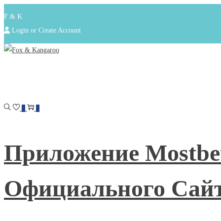
F & K
Login or Create Account
Skip
Skip
to
to
navigation
content
0
0
Приложение Mostbet
Официального Сайт