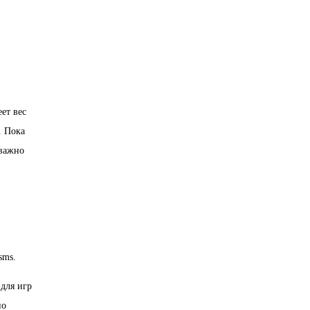
ет вес
. Пока
 важно
sms.
для игр
но