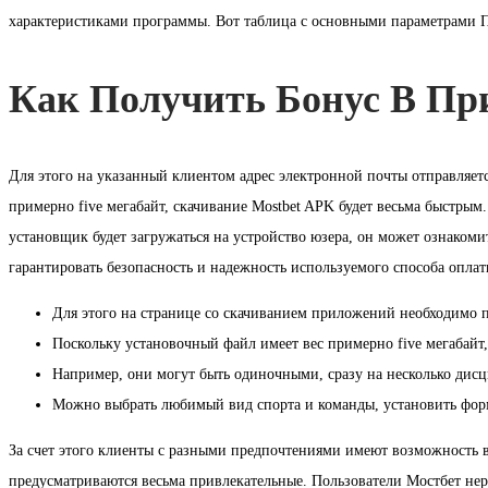
характеристиками программы. Вот таблица с основными параметрами 
Как Получить Бонус В П
Для этого на указанный клиентом адрес электронной почты отправляет
примерно five мегабайт, скачивание Mostbet APK будет весьма быстрым.
установщик будет загружаться на устройство юзера, он может ознакоми
гарантировать безопасность и надежность используемого способа опла
Для этого на странице со скачиванием приложений необходимо п
Поскольку установочный файл имеет вес примерно five мегабайт,
Например, они могут быть одиночными, сразу на несколько дисц
Можно выбрать любимый вид спорта и команды, установить форм
За счет этого клиенты с разными предпочтениями имеют возможность в
предусматриваются весьма привлекательные. Пользователи Мостбет нер