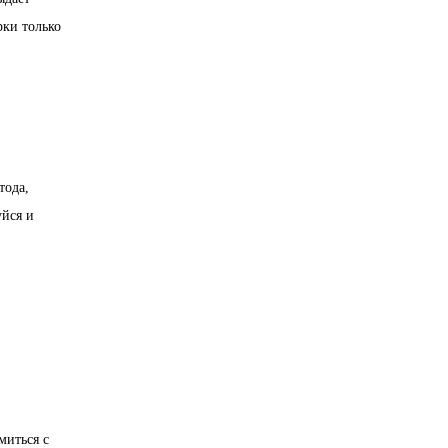
рки только
тода,
уйся и
миться с