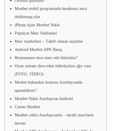
Oyunun qaydaları
i
Mostbet mobil proqramında hesabınızı necə
o
doldurmaq olar
n
iPhone üçün Mostbet Yukle
Populyar Mərc Hadisələri
Mərc marketləri – Təklif olunan seçimlər
Android Mostbet APK Baxış
Bonusunuzu necə mərc edə bilərsiniz?
Oyun zamanı dava edən futbolçulara ağır cəza
(FOTO, VİDEO)
Mosbet bukmeker kontoru Azerbaycanda
qanunidirmi?
Mostbet Yukle Azerbaycan Android
Casino Mostbet
Mostbet yüklə Azərbaycanda – sürətli mərclərin
ünvanı