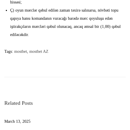
hissəsi;
Ç) oyun mərclər qəbul edilən zaman təxirə salınarsa, növbəti topu
qapıya hansı komandanın vuracağı barədə mərc qoyuluşu edən
iştirakçıların mərcləri qəbul olunacaq, ancaq əmsal bir (1,00) qəbul
ediləcəkdir.
Tags
:
mostbet
,
mostbet AZ
P
P
V
r
u
o
e
l
v
k
s
i
a
o
n
Related Posts
t
u
V
s
e
March 13, 2025
n
p
g