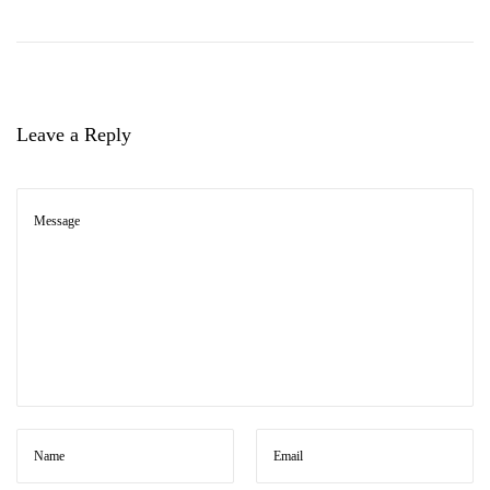
a
n
c
j
ę
Leave a Reply
O
d
b
i
e
r
z
d
a
r
m
o