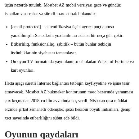
üçün nəzərdə tutulub. Mostbet AZ mobil versiyası gecə və gündüz
istənilən vaxt rahat və sürətli mərc etmək imkanıdır.
[email protected] – autentifikasiya üçün ayrıca poçt qutusu
yaradılmışdır.Sənədlərin yoxlanılması adətən bir neçə gün çəkir.
Etibarlılıq, funksionallıq, sabitlik – bütün bunlar tətbiqin
üstünlüklərinin siyahısını tamamlayır.
On oyun TV formatında yayımlanır, o cümlədən Wheel of Fortune və
kart oyunları.
Hətta aşağı sürətli İnternet bağlantısı tətbiqin keyfiyyətinə və işinə təsir
etməyəcək. Mostbet AZ bukmeker kontorunun mərc bazarında yaranması
çox keçmədən 2018-cu ilin əvvəlində baş verdi. Nisbətən qısa müddət
ərzində şirkət zəmanətli ödənişlər, şəxsi hesabın böyük imkanları, geniş
xətt sayəsində etibarlılığını sübut edə bildi.
Oyunun qaydaları