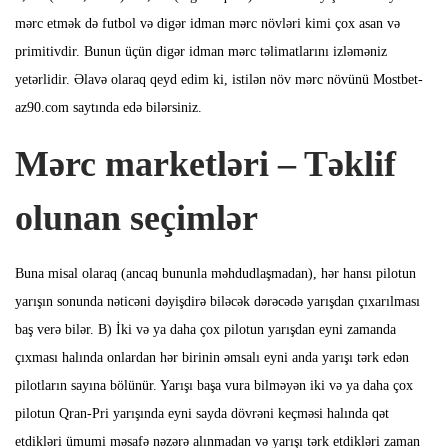
mərc etmək də futbol və digər idman mərc növləri kimi çox asan və
primitivdir. Bunun üçün digər idman mərc təlimatlarını izləməniz
yetərlidir. Əlavə olaraq qeyd edim ki, istilən növ mərc növünü Mostbet-
az90.com saytında edə bilərsiniz.
Mərc marketləri – Təklif
olunan seçimlər
Buna misal olaraq (ancaq bununla məhdudlaşmadan), hər hansı pilotun
yarışın sonunda nəticəni dəyişdirə biləcək dərəcədə yarışdan çıxarılması
baş verə bilər. B) İki və ya daha çox pilotun yarışdan eyni zamanda
çıxması halında onlardan hər birinin əmsalı eyni anda yarışı tərk edən
pilotların sayına bölünür. Yarışı başa vura bilməyən iki və ya daha çox
pilotun Qran-Pri yarışında eyni sayda dövrəni keçməsi halında qət
etdikləri ümumi məsafə nəzərə alınmadan və yarışı tərk etdikləri zaman