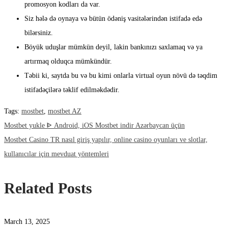
promosyon kodları da var.
Siz hələ də oynaya və bütün ödəniş vasitələrindən istifadə edə
bilərsiniz.
Böyük uduşlar mümkün deyil, lakin bankınızı saxlamaq və ya
artırmaq olduqca mümkündür.
Təbii ki, saytda bu və bu kimi onlarla virtual oyun növü də təqdim
istifadəçilərə təklif edilməkdədir.
Tags
:
mostbet
,
mostbet AZ
Previous
Post
Mostbet yukle ᐈ Android, iOS Mostbet indir Azərbaycan üçün
post:
Next
Mostbet Casino TR nasıl giriş yapılır, online casino oyunları ve slotlar,
navigation
post:
kullanıcılar için mevduat yöntemleri
Related Posts
March 13, 2025