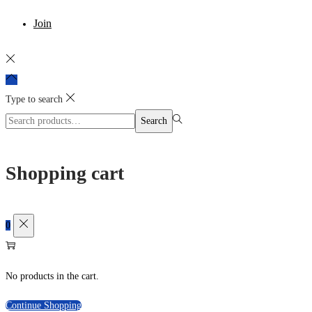
Join
Type to search
Search
Search
for:>
Shopping cart
0
No products in the cart.
Continue Shopping