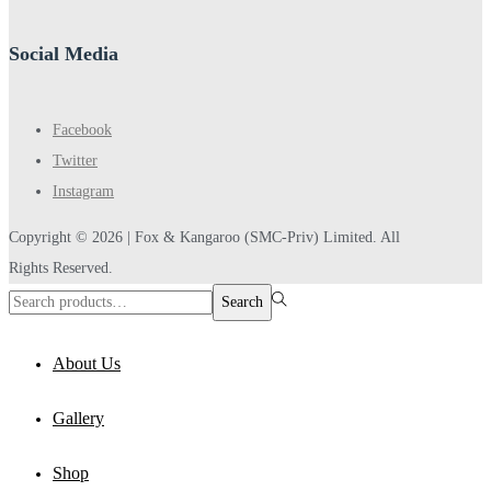
Social Media
Facebook
Twitter
Instagram
Copyright © 2026 |
Fox & Kangaroo
(SMC-Priv) Limited. All
Rights Reserved.
Search
Search
for:>
About Us
Gallery
Shop