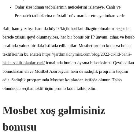
Onlar sizə idman tədbirlərinin nəticələrini izləməyə, Canlı və
Prematch tədbirlərinə müxtəlif növ mərclər etməyə imkan verir.
Bəli, həm yazılışı, həm də böyük/kiçik hərfləri düzgün olmalıdır. Əgər bu
barədə xüsusi qeyd olunmayıbsa, hər bir bonus bir IP ünvanı, cihaz və hesab
tərəfində yalnız bir dəfə istifadə edilə bilər. Mostbet promo kodu və bonus
təkliflərinin bu əhatəli
https://jardimalchymist.com/blog/2022-ci-ild-bahis-
bksin-sahib-olanlar-cari/
icmalında bunları öyrənə biləcəksiniz! Qeyd edilən
bonuslardan əlavə Mostbet Azərbaycan həm də sadiqlik proqramı təqdim
edir. Sadiqlik proqramında Mostbet koinlərdən istifadə olunur. Tələb
olunduqda seçilən təklif üçün promo kodu tətbiq edin.
Mosbet xoş gəlmisiniz
bonusu