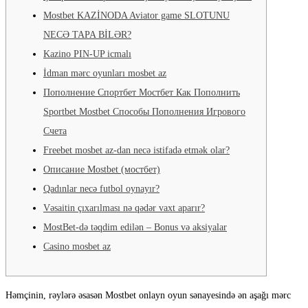
Mostbet KAZİNODA Aviator game SLOTUNU
NECƏ TAPA BİLƏR?
Kazino PIN-UP icmalı
İdman mərc oyunları mosbet az
Пополнение Спортбет Мостбет Как Пополнить
Sportbet Mostbet Способы Пополнения Игрового
Счета
Freebet mosbet az-dan necə istifadə etmək olar?
Описание Mostbet (мостбет)
Qadınlar necə futbol oynayır?
Vəsaitin çıxarılması nə qədər vaxt aparır?
MostBet-də təqdim edilən – Bonus və aksiyalar
Casino mosbet az
Həmçinin, rəylərə əsasən Mostbet onlayn oyun sənayesində ən aşağı mərc