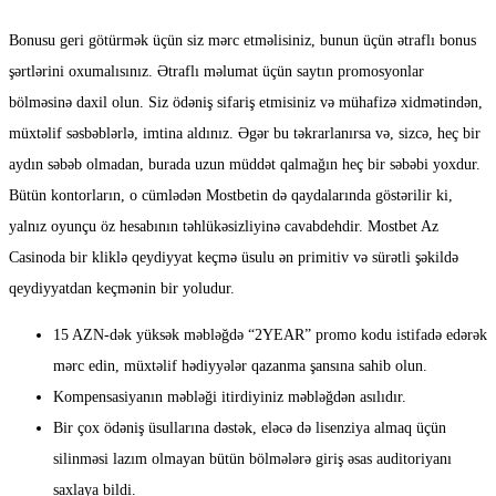
Bonusu geri götürmək üçün siz mərc etməlisiniz, bunun üçün ətraflı bonus
şərtlərini oxumalısınız. Ətraflı məlumat üçün saytın promosyonlar
bölməsinə daxil olun. Siz ödəniş sifariş etmisiniz və mühafizə xidmətindən,
müxtəlif səsbəblərlə, imtina aldınız. Əgər bu təkrarlanırsa və, sizcə, heç bir
aydın səbəb olmadan, burada uzun müddət qalmağın heç bir səbəbi yoxdur.
Bütün kontorların, o cümlədən Mostbetin də qaydalarında göstərilir ki,
yalnız oyunçu öz hesabının təhlükəsizliyinə cavabdehdir. Mostbet Az
Casinoda bir kliklə qeydiyyat keçmə üsulu ən primitiv və sürətli şəkildə
qeydiyyatdan keçmənin bir yoludur.
15 AZN-dək yüksək məbləğdə “2YEAR” promo kodu istifadə edərək
mərc edin, müxtəlif hədiyyələr qazanma şansına sahib olun.
Kompensasiyanın məbləği itirdiyiniz məbləğdən asılıdır.
Bir çox ödəniş üsullarına dəstək, eləcə də lisenziya almaq üçün
silinməsi lazım olmayan bütün bölmələrə giriş əsas auditoriyanı
saxlaya bildi.