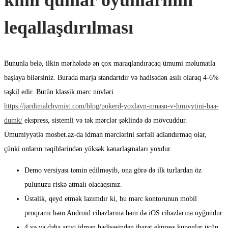
kimi qumar oyunlarının
leqallaşdırılması
Bununla belə, ilkin mərhələdə ən çox maraqlandıracaq ümumi məlumatla
başlaya bilərsiniz. Burada marja standartdır və hadisədən asılı olaraq 4-6%
təşkil edir. Bütün klassik mərc növləri
https://jardimalchymist.com/blog/pokerd-yoxlayn-mnasn-v-hmiyytini-baa-
dumk/
ekspress, sistemli və tək mərclər şəklində də mövcuddur.
Ümumiyyətlə mosbet.az-da idman mərclərini sərfəli adlandırmaq olar,
çünki onların rəqiblərindən yüksək kənarlaşmaları yoxdur.
Demo versiyası təmin edilməyib, ona görə də ilk turlardan öz
pulunuzu riskə atmalı olacaqsınız.
Üstəlik, qeyd etmək lazımdır ki, bu mərc kontorunun mobil
proqramı həm Android cihazlarına həm də iOS cihazlarına uyğundur.
4 və ya daha artıq idman hadisəsindən ibarət ekpress kuponlar üçün