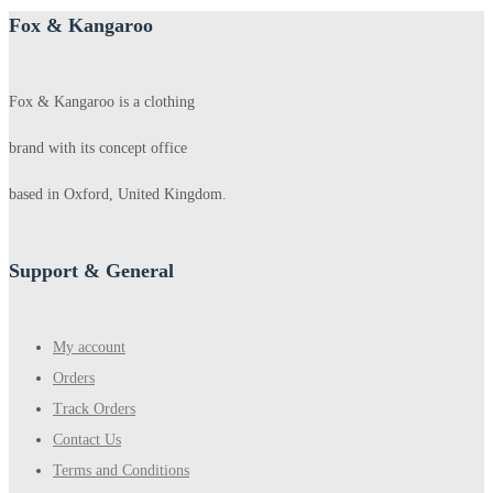
Fox & Kangaroo
Fox & Kangaroo is a clothing
brand with its concept office
based in Oxford, United Kingdom.
Support & General
My account
Orders
Track Orders
Contact Us
Terms and Conditions