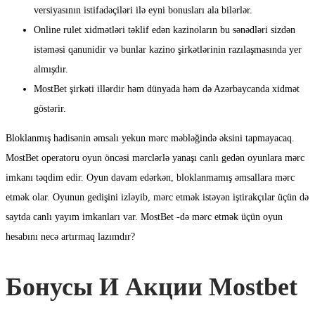
versiyasının istifadəçiləri ilə eyni bonusları ala bilərlər.
Online rulet xidmətləri təklif edən kazinoların bu sənədləri sizdən
istəməsi qanunidir və bunlar kazino şirkətlərinin razılaşmasında yer
almışdır.
MostBet şirkəti illərdir həm dünyada həm də Azərbaycanda xidmət
göstərir.
Bloklanmış hadisənin əmsalı yekun mərc məbləğində əksini tapmayacaq.
MostBet operatoru oyun öncəsi mərclərlə yanaşı canlı gedən oyunlara mərc
imkanı təqdim edir. Oyun davam edərkən, bloklanmamış əmsallara mərc
etmək olar. Oyunun gedişini izləyib, mərc etmək istəyən iştirakçılar üçün də
saytda canlı yayım imkanları var. MostBet -də mərc etmək üçün oyun
hesabını necə artırmaq lazımdır?
Бонусы И Акции Mostbet