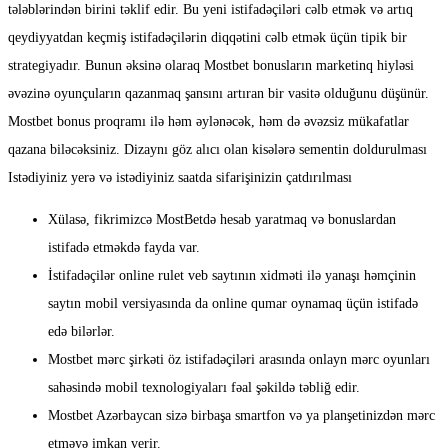
tələblərindən birini təklif edir. Bu yeni istifadəçiləri cəlb etmək və artıq
qeydiyyatdan keçmiş istifadəçilərin diqqətini cəlb etmək üçün tipik bir
strategiyadır. Bunun əksinə olaraq Mostbet bonusların marketinq hiyləsi
əvəzinə oyunçuların qazanmaq şansını artıran bir vasitə olduğunu düşünür.
Mostbet bonus proqramı ilə həm əylənəcək, həm də əvəzsiz mükafatlar
qazana biləcəksiniz. Dizaynı göz alıcı olan kisələrə sementin doldurulması
Istədiyiniz yerə və istədiyiniz saatda sifarişinizin çatdırılması
Xülasə, fikrimizcə MostBetdə hesab yaratmaq və bonuslardan
istifadə etməkdə fayda var.
İstifadəçilər online rulet veb saytının xidməti ilə yanaşı həmçinin
saytın mobil versiyasında da online qumar oynamaq üçün istifadə
edə bilərlər.
Mostbet mərc şirkəti öz istifadəçiləri arasında onlayn mərc oyunları
sahəsində mobil texnologiyaları fəal şəkildə təbliğ edir.
Mostbet Azərbaycan sizə birbaşa smartfon və ya planşetinizdən mərc
etməyə imkan verir.