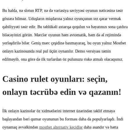
Bu halda, nə slotun RTP, nə də variasiya səviyyəsi oyunun nəticəsinə təsir
göstərə bilməz. Uduşların miqdarına yalnız oyunçunun tez qərar vermək
qabiliyyəti təsir edir. Bu təhlükəli axtarışa qoşulun və həyatınızı sona çatdıra
biləcəyinizi görün. Mərclər oyunun həm avtomatik, həm də əl rejimində
yerləşdirilə bilər. Geniş mərc çeşidinə baxmayaraq, bu oyun yalnız Mostbet
onlayn kazinosunda real pul üçün oynanılır. Demo versiyası təmin
edilməyib, ona görə də ilk turlardan öz pulunuzu riskə atmalı olacaqsınız.
Casino rulet oyunları: seçin,
onlayn təcrübə edin və qazanın!
İlk onlayn kazinolar öz xidmətlərini internet üzərindən təklif etməyə
başlayandan bəri qumar oyununun bu forması daha da populyarlaşdı. İndi
oynamaq əvvəlkindən
mostbet alternativ keçidlər
daha asandır və hətta