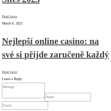
Read more
March 6, 2025
Nejlepší online casino: na
své si přijde zaručeně každý
Read more
Leave a Reply